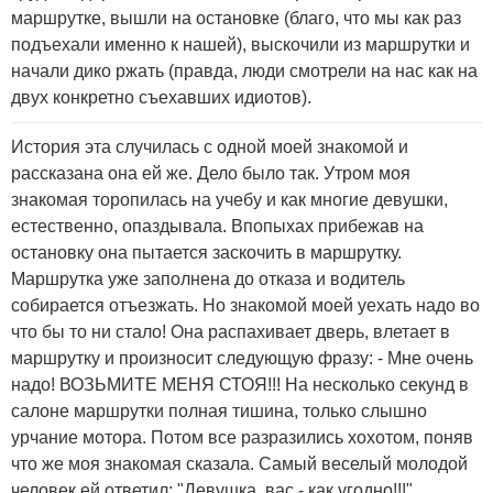
маршрутке, вышли на остановке (благо, что мы как раз
подъехали именно к нашей), выскочили из маршрутки и
начали дико ржать (правда, люди смотрели на нас как на
двух конкретно съехавших идиотов).
История эта случилась с одной моей знакомой и
рассказана она ей же. Дело было так. Утром моя
знакомая торопилась на учебу и как многие девушки,
естественно, опаздывала. Впопыхах прибежав на
остановку она пытается заскочить в маршрутку.
Маршрутка уже заполнена до отказа и водитель
собирается отъезжать. Но знакомой моей уехать надо во
что бы то ни стало! Она распахивает дверь, влетает в
маршрутку и произносит следующую фразу: - Мне очень
надо! ВОЗЬМИТЕ МЕНЯ СТОЯ!!! На несколько секунд в
салоне маршрутки полная тишина, только слышно
урчание мотора. Потом все разразились хохотом, поняв
что же моя знакомая сказала. Самый веселый молодой
человек ей ответил: "Девушка, вас - как угодно!!!"