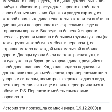
мебельного набора здесь, то и диван должен быть где-
нибудь поблизости, рассуждал я, просто он обогнал
своих братьев меньших. Однако я увидел картину, из
которой понял, что диван еще только готовится выйти на
дистанцию и посоревноваться с креслами в езде по
городским дорогам. Впереди на бешеной скорости
неслась грузовая машина с большим глухим кузовом (на
таких грузовиках обычно мебель и перевозят), ее
страшно мотало на каждой маломальской выбоине
дороги. Дверцы кузова были настежь распахнуты, и
оттуда уже на добрую треть торчал диван, рвущийся в
свободное плавание. Когда наш водила поднажал и
догнал таки гонщика-мебелевоза, горе-перевозчик внял
упорным сигналам, посмотрел в зеркало заднего вида,
резко переменился в лице и начал перестраиваться к
обочине. P.S. Перевозите мебель самолетами
аэрофлота.
История эта произошла со мной вчера (19.12.2000) в