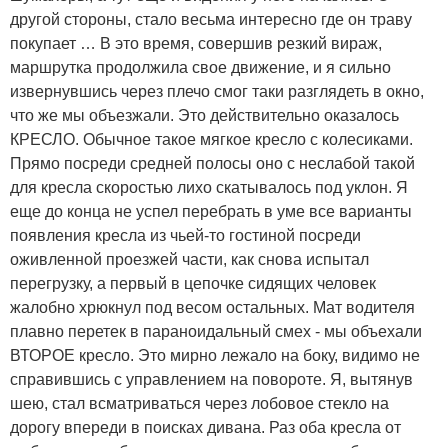
другой стороны, стало весьма интересно где он траву
покупает … В это время, совершив резкий вираж,
маршрутка продолжила свое движение, и я сильно
извернувшись через плечо смог таки разглядеть в окно,
что же мы объезжали. Это действительно оказалось
КРЕСЛО. Обычное такое мягкое кресло с колесиками.
Прямо посреди средней полосы оно с неслабой такой
для кресла скоростью лихо скатывалось под уклон. Я
еще до конца не успел перебрать в уме все варианты
появления кресла из чьей-то гостиной посреди
оживленной проезжей части, как снова испытал
перегрузку, а первый в цепочке сидящих человек
жалобно хрюкнул под весом остальных. Мат водителя
плавно перетек в параноидальный смех - мы объехали
ВТОРОЕ кресло. Это мирно лежало на боку, видимо не
справившись с управлением на повороте. Я, вытянув
шею, стал всматриваться через лобовое стекло на
дорогу впереди в поисках дивана. Раз оба кресла от