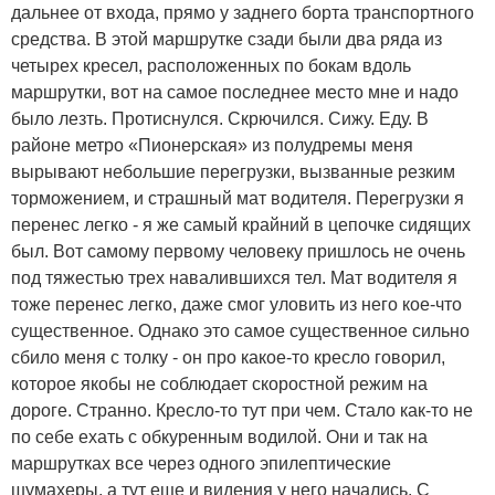
дальнее от входа, прямо у заднего борта транспортного
средства. В этой маршрутке сзади были два ряда из
четырех кресел, расположенных по бокам вдоль
маршрутки, вот на самое последнее место мне и надо
было лезть. Протиснулся. Скрючился. Сижу. Еду. В
районе метро «Пионерская» из полудремы меня
вырывают небольшие перегрузки, вызванные резким
торможением, и страшный мат водителя. Перегрузки я
перенес легко - я же самый крайний в цепочке сидящих
был. Вот самому первому человеку пришлось не очень
под тяжестью трех навалившихся тел. Мат водителя я
тоже перенес легко, даже смог уловить из него кое-что
существенное. Однако это самое существенное сильно
сбило меня с толку - он про какое-то кресло говорил,
которое якобы не соблюдает скоростной режим на
дороге. Странно. Кресло-то тут при чем. Стало как-то не
по себе ехать с обкуренным водилой. Они и так на
маршрутках все через одного эпилептические
шумахеры, а тут еще и видения у него начались. С