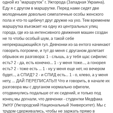
одной из "маршруток" г. Ужгорода (Западная Украина).
Еду я с другом в маршрутке. Перед нами сидят две
молоденькие довольно симпатичные особы женского
пола и что-то щебечут друг дружке на ухо. Тем временем
маршрутка въезжает на одну из центральных улиц
города, где из-за интенсивного движения машин создан
не то чтобы особый шум, а такой себе
непрекращающийся гул. Девчонки из-за ентого начинают
говорить погромче, и тут до меня с друганом долетает
обрывок их разговора: 1 - слышь, а у тебя щас сифилис
есть? 2 - да, есть конечно... 1 - у меня тоже..., а гонорея
есть? 2 - тоже есть ... 1 - ну у меня еще нет, но вечером
будет..., а СПИД? 2 - и СПИД есть... 1 - о, клево, а у меня
нету, ... ДАЙ ПЕРЕПИСАТЬ!!! Что и говорить, в начале их
разговора мы с друганом нормально офигели,
отодвинулись подальше от их сидений, и только под
конец мы догнали, что девчонки - студентки Медфака
УжНУ (Ужгородский Национальный Университет). Мы с
трудом сдерживались, чтобы не заржать прямо в