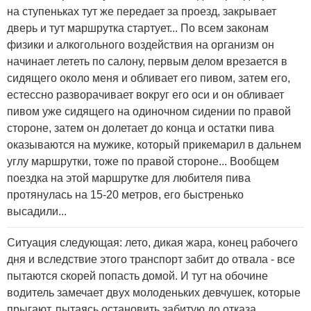
на ступеньках тут же передает за проезд, закрывает
дверь и тут маршрутка стартует... По всем законам
физики и алкогольного воздействия на организм он
начинает лететь по салону, первым делом врезается в
сидящего около меня и обливает его пивом, затем его,
естессно разворачивает вокруг его оси и он обливает
пивом уже сидящего на одиночном сидении по правой
стороне, затем он долетает до конца и остатки пива
оказываются на мужике, который прикемарил в дальнем
углу маршрутки, тоже по правой стороне... Вообщем
поездка на этой маршрутке для любителя пива
протянулась на 15-20 метров, его быстренько
высадили...
Ситуация следующая: лето, дикая жара, конец рабочего
дня и вследствие этого транспорт забит до отвала - все
пытаются скорей попасть домой. И тут на обочине
водитель замечает двух молоденьких девчушек, которые
прыгают, пытаясь остановить забитую до отказа