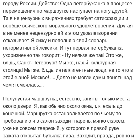
городу России. Действо: Одна петербужанка в процессе
перемещения по маршрутке наступает на ногу другой.
Та в нецензурных выражениях требует сатисфакции и
вообще всяческого морального удовлетворения. Другая
в не менее нецензурно ей в этом удовлетворении
отказывает. Я сижу и пополняю свой словарь
негормативной лексики. И тут первая петербужанка
укоризненно так говорит: - Ну нельзя же так! Это же,
бл.дь, Санкт-Петербург! Мы же, нах.й, культурная
столица! Мы же, бл.дь, интеллигентные люди, не то что в
этой е.аной Москве! .... Долго не могли дамы понять над
чем я смеялась....
Полупустая маршрутка, естессно, заняты только места
около двери. Я, как обычно около окна, т. к. ехать до
конечной. Маршрутка останавливается по чьему-то
требованию и в салон заходит парень, мягко скажем,
уже не совсем тверезый, у которого в правой руке
зажата открытая бутылка пива. Заходит, правда, ровно и