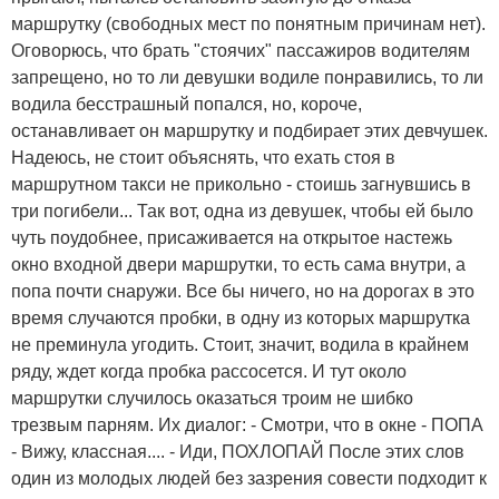
маршрутку (свободных мест по понятным причинам нет).
Оговорюсь, что брать "стоячих" пассажиров водителям
запрещено, но то ли девушки водиле понравились, то ли
водила бесстрашный попался, но, короче,
останавливает он маршрутку и подбирает этих девчушек.
Надеюсь, не стоит объяснять, что ехать стоя в
маршрутном такси не прикольно - стоишь загнувшись в
три погибели... Так вот, одна из девушек, чтобы ей было
чуть поудобнее, присаживается на открытое настежь
окно входной двери маршрутки, то есть сама внутри, а
попа почти снаружи. Все бы ничего, но на дорогах в это
время случаются пробки, в одну из которых маршрутка
не преминула угодить. Стоит, значит, водила в крайнем
ряду, ждет когда пробка рассосется. И тут около
маршрутки случилось оказаться троим не шибко
трезвым парням. Их диалог: - Смотри, что в окне - ПОПА
- Вижу, классная.... - Иди, ПОХЛОПАЙ После этих слов
один из молодых людей без зазрения совести подходит к