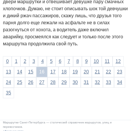
двери маршрутки и отвешивает девушке пару смачных
хлопочков. Думаю, не стоит описывать шок той девчушки
и дикий ржач пассажиров, скажу лишь, что друзья того
парня долго еще лежали на асфальте не в силах
разогнуться от хохота, а водитель даже включил
аварийку, просмеялся как следует и только после этого
маршрутка продолжила свой путь.
0
1
2
3
4
5
6
7
8
9
10
11
12
13
14
15
16
17
18
19
20
21
22
23
24
25
26
27
28
29
30
31
32
33
34
35
Маршрутки Санкт-Петербурга — статический справочник маршрутов, улиц и
перевозчиков.