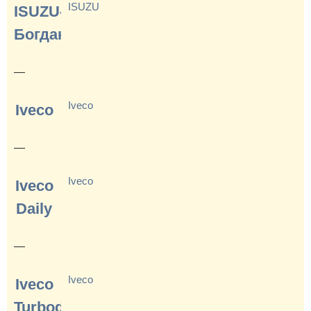
ISUZU
ISUZU-
Богдан
—
Iveco
Iveco
—
Iveco
Iveco
Daily
—
Iveco
Iveco
Turbodaily