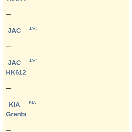
—
JAC
JAC
—
JAC
JAC
HK6120
—
KIA
KIA
Granbird
—