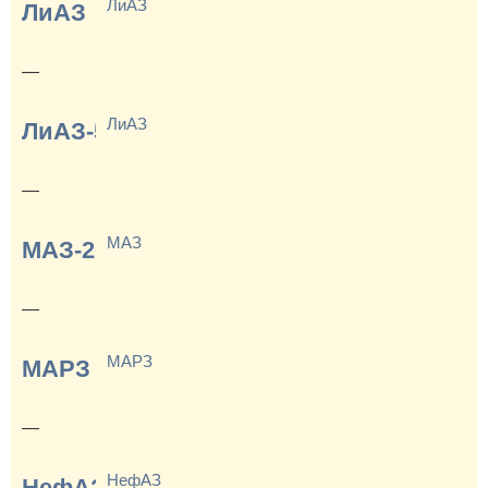
ЛиАЗ
ЛиАЗ
—
ЛиАЗ
ЛиАЗ-5256
—
МАЗ
МАЗ-206
—
МАРЗ
МАРЗ
—
НефАЗ
НефАЗ-5299