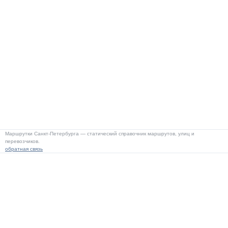
Маршрутки Санкт-Петербурга — статический справочник маршрутов, улиц и
перевозчиков.
обратная связь