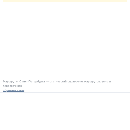
Маршрутки Санкт-Петербурга — статический справочник маршрутов, улиц и
перевозчиков.
обратная связь