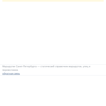
Маршрутки Санкт-Петербурга — статический справочник маршрутов, улиц и
перевозчиков.
обратная связь