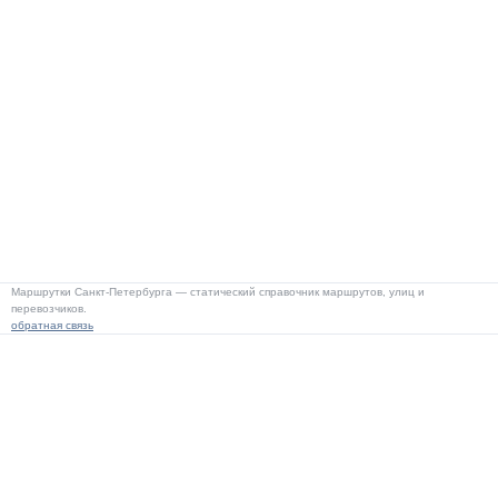
Маршрутки Санкт-Петербурга — статический справочник маршрутов, улиц и
перевозчиков.
обратная связь