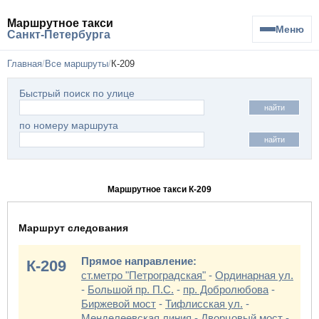
Маршрутное такси
Меню
Санкт-Петербурга
Главная
Все маршруты
К-209
Быстрый поиск по улице
найти
по номеру маршрута
найти
Маршрутное такси К-209
Маршрут следования
Прямое направление:
К-209
ст.метро "Петроградская"
-
Ординарная ул.
-
Большой пр. П.С.
-
пр. Добролюбова
-
Биржевой мост
-
Тифлисская ул.
-
Менделеевская линия
-
Дворцовый мост
-