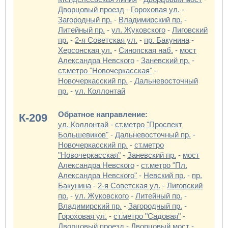
Дворцовый проезд
-
Гороховая ул.
-
Загородный пр.
-
Владимирский пр.
-
Литейный пр.
-
ул. Жуковского
-
Лиговский
пр.
-
2-я Советская ул.
-
пр. Бакунина
-
Херсонская ул.
-
Синопская наб.
-
мост
Александра Невского
-
Заневский пр.
-
ст.метро "Новочеркасская"
-
Новочеркасский пр.
-
Дальневосточный
пр.
-
ул. Коллонтай
Обратное направление:
К-209
ул. Коллонтай
-
ст.метро "Проспект
Большевиков"
-
Дальневосточный пр.
-
Новочеркасский пр.
-
ст.метро
"Новочеркасская"
-
Заневский пр.
-
мост
Александра Невского
-
ст.метро "Пл.
Александра Невского"
-
Невский пр.
-
пр.
Бакунина
-
2-я Советская ул.
-
Лиговский
пр.
-
ул. Жуковского
-
Литейный пр.
-
Владимирский пр.
-
Загородный пр.
-
Гороховая ул.
-
ст.метро "Садовая"
-
Дворцовый проезд
-
Дворцовый мост
-