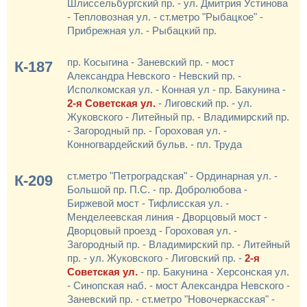
Шлиссельбургский пр. - ул. Дмитрия Устинова
- Тепловозная ул. - ст.метро "Рыбацкое" -
Прибрежная ул. - Рыбацкий пр.
пр. Косыгина - Заневский пр. - мост
К-187
Александра Невского - Невский пр. -
Исполкомская ул. - Конная ул - пр. Бакунина -
2-я Советская ул.
- Лиговский пр. - ул.
Жуковского - Литейный пр. - Владимирский пр.
- Загородный пр. - Гороховая ул. -
Конногвардейский бульв. - пл. Труда
ст.метро "Петроградская" - Ординарная ул. -
К-209
Большой пр. П.С. - пр. Добролюбова -
Биржевой мост - Тифлисская ул. -
Менделеевская линия - Дворцовый мост -
Дворцовый проезд - Гороховая ул. -
Загородный пр. - Владимирский пр. - Литейный
пр. - ул. Жуковского - Лиговский пр. -
2-я
Советская ул.
- пр. Бакунина - Херсонская ул.
- Синопская наб. - мост Александра Невского -
Заневский пр. - ст.метро "Новочеркасская" -