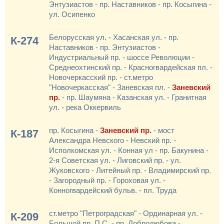
Энтузиастов - пр. Наставников - пр. Косыгина -
ул. Осипенко
Белорусская ул. - Хасанская ул. - пр.
К-274
Наставников - пр. Энтузиастов -
Индустриальный пр. - шоссе Революции -
Среднеохтинский пр. - Красногвардейская пл. -
Новочеркасский пр. - ст.метро
"Новочеркасская" - Заневская пл. -
Заневский
пр.
- пр. Шаумяна - Казанская ул. - Гранитная
ул. - река Оккервиль
пр. Косыгина -
Заневский пр.
- мост
К-187
Александра Невского - Невский пр. -
Исполкомская ул. - Конная ул - пр. Бакунина -
2-я Советская ул. - Лиговский пр. - ул.
Жуковского - Литейный пр. - Владимирский пр.
- Загородный пр. - Гороховая ул. -
Конногвардейский бульв. - пл. Труда
ст.метро "Петроградская" - Ординарная ул. -
К-209
Большой пр. П.С. - пр. Добролюбова -