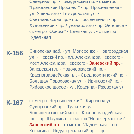
Северный пр. - Гражданский пр. - ст.метро
"Гражданский Проспект" - пр. Просвещения -
ул. Ушинского - Тимуровская ул. -
Светлановский пр. - пр. Просвещения - пр.
Художников - пр. Луначарского - пр. Энгельса -
ст.метро "Озерки" - Елецкая ул. - ст.метро
"Удельная"
Синопская наб. - ул. Моисеенко - Новгородская
К-156
ул. - Невский пр. - пл. Александра Невского -
мост Александра Невского -
Заневский пр.
-
Заневская пл. - Новочеркасский пр. -
Красногвардейская пл. - Среднеохтинский пр. -
Большая Пороховская ул. - Ириновский пр. -
Рябовское шоссе - ул. Красина - Ржевская ул.
ст.метро "Чернышевская" - Кирочная ул. -
К-167
Суворовский пр. - Тульская ул. -
Большеохтинский мост - Красногвардейская
пл. - пр. Шаумяна - ст.метро "Новочеркасская" -
Заневский пр.
- ст.метро "Ладожская" - пр.
Косыгина - Индустриальный пр. - пр.