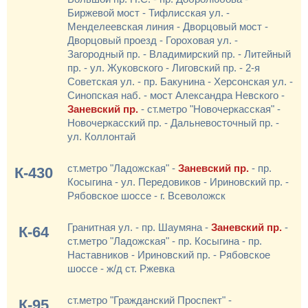
Биржевой мост - Тифлисская ул. -
Менделеевская линия - Дворцовый мост -
Дворцовый проезд - Гороховая ул. -
Загородный пр. - Владимирский пр. - Литейный
пр. - ул. Жуковского - Лиговский пр. - 2-я
Советская ул. - пр. Бакунина - Херсонская ул. -
Синопская наб. - мост Александра Невского -
Заневский пр.
- ст.метро "Новочеркасская" -
Новочеркасский пр. - Дальневосточный пр. -
ул. Коллонтай
ст.метро "Ладожская" -
Заневский пр.
- пр.
К-430
Косыгина - ул. Передовиков - Ириновский пр. -
Рябовское шоссе - г. Всеволожск
Гранитная ул. - пр. Шаумяна -
Заневский пр.
-
К-64
ст.метро "Ладожская" - пр. Косыгина - пр.
Наставников - Ириновский пр. - Рябовское
шоссе - ж/д ст. Ржевка
ст.метро "Гражданский Проспект" -
К-95