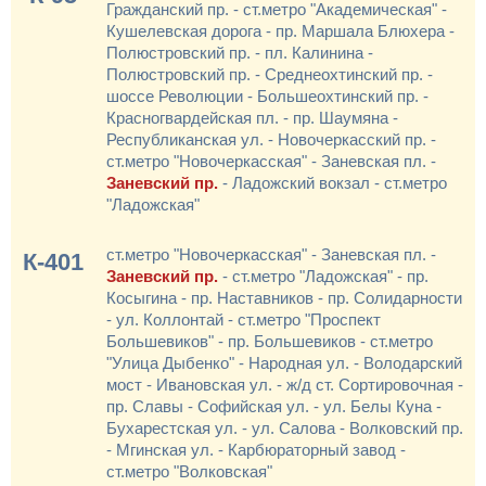
Гражданский пр. - ст.метро "Академическая" -
Кушелевская дорога - пр. Маршала Блюхера -
Полюстровский пр. - пл. Калинина -
Полюстровский пр. - Среднеохтинский пр. -
шоссе Революции - Большеохтинский пр. -
Красногвардейская пл. - пр. Шаумяна -
Республиканская ул. - Новочеркасский пр. -
ст.метро "Новочеркасская" - Заневская пл. -
Заневский пр.
- Ладожский вокзал - ст.метро
"Ладожская"
ст.метро "Новочеркасская" - Заневская пл. -
К-401
Заневский пр.
- ст.метро "Ладожская" - пр.
Косыгина - пр. Наставников - пр. Солидарности
- ул. Коллонтай - ст.метро "Проспект
Большевиков" - пр. Большевиков - ст.метро
"Улица Дыбенко" - Народная ул. - Володарский
мост - Ивановская ул. - ж/д ст. Сортировочная -
пр. Славы - Софийская ул. - ул. Белы Куна -
Бухарестская ул. - ул. Салова - Волковский пр.
- Мгинская ул. - Карбюраторный завод -
ст.метро "Волковская"