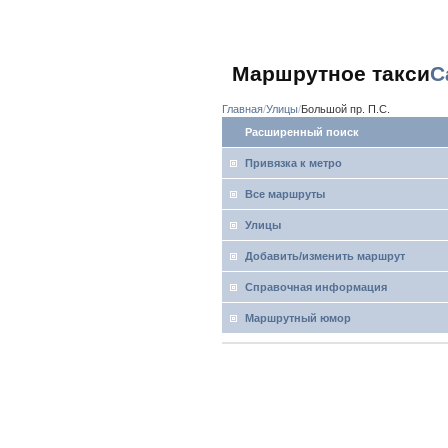
Маршрутное такси
С
Главная
Улицы
Большой пр. П.С.
Расширенный поиск
Привязка к метро
Все маршруты
Улицы
Добавить/изменить маршрут
Справочная информация
Маршрутный юмор