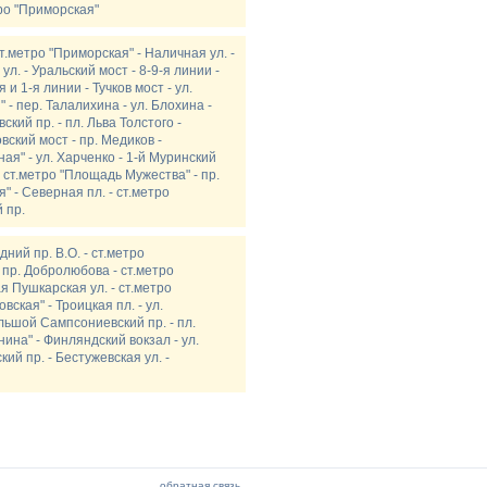
тро "Приморская"
т.метро "Приморская" - Наличная ул. -
ул. - Уральский мост - 8-9-я линии -
 и 1-я линии - Тучков мост - ул.
 - пер. Талалихина - ул. Блохина -
кий пр. - пл. Льва Толстого -
ский мост - пр. Медиков -
ая" - ул. Харченко - 1-й Муринский
- ст.метро "Площадь Мужества" - пр.
" - Северная пл. - ст.метро
 пр.
дний пр. В.О. - ст.метро
- пр. Добролюбова - ст.метро
я Пушкарская ул. - ст.метро
вская" - Троицкая пл. - ул.
льшой Сампсониевский пр. - пл.
ина" - Финляндский вокзал - ул.
ий пр. - Бестужевская ул. -
обратная связь