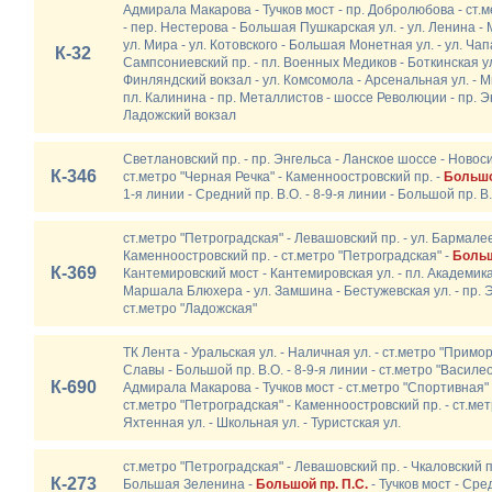
Адмирала Макарова - Тучков мост - пр. Добролюбова - ст.
- пер. Нестерова - Большая Пушкарская ул. - ул. Ленина - 
ул. Мира - ул. Котовского - Большая Монетная ул. - ул. Ч
К-32
Сампсониевский пр. - пл. Военных Медиков - Боткинская ул
Финляндский вокзал - ул. Комсомола - Арсенальная ул. - М
пл. Калинина - пр. Металлистов - шоссе Революции - пр. Эн
Ладожский вокзал
Светлановский пр. - пр. Энгельса - Ланское шоссе - Новоси
К-346
ст.метро "Черная Речка" - Каменноостровский пр. -
Большо
1-я линии - Средний пр. В.О. - 8-9-я линии - Большой пр. В
ст.метро "Петроградская" - Левашовский пр. - ул. Бармале
Каменноостровский пр. - ст.метро "Петроградская" -
Больш
К-369
Кантемировский мост - Кантемировская ул. - пл. Академика 
Маршала Блюхера - ул. Замшина - Бестужевская ул. - пр. Э
ст.метро "Ладожская"
ТК Лента - Уральская ул. - Наличная ул. - ст.метро "Примор
Славы - Большой пр. В.О. - 8-9-я линии - ст.метро "Василео
К-690
Адмирала Макарова - Тучков мост - ст.метро "Спортивная" -
ст.метро "Петроградская" - Каменноостровский пр. - ст.мет
Яхтенная ул. - Школьная ул. - Туристская ул.
ст.метро "Петроградская" - Левашовский пр. - Чкаловский пр
К-273
Большая Зеленина -
Большой пр. П.С.
- Тучков мост - Сред