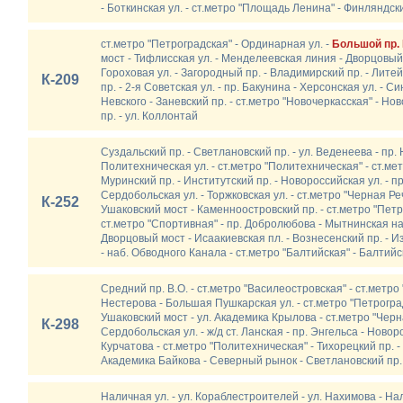
- Боткинская ул. - ст.метро "Площадь Ленина" - Финляндск
ст.метро "Петроградская" - Ординарная ул. -
Большой пр. 
мост - Тифлисская ул. - Менделеевская линия - Дворцовый
Гороховая ул. - Загородный пр. - Владимирский пр. - Литей
К-209
пр. - 2-я Советская ул. - пр. Бакунина - Херсонская ул. - 
Невского - Заневский пр. - ст.метро "Новочеркасская" - Н
пр. - ул. Коллонтай
Суздальский пр. - Светлановский пр. - ул. Веденеева - пр. 
Политехническая ул. - ст.метро "Политехническая" - ст.ме
Муринский пр. - Институтский пр. - Новороссийская ул. - пр.
Сердобольская ул. - Торжковская ул. - ст.метро "Черная Ре
К-252
Ушаковский мост - Каменноостровский пр. - ст.метро "Петр
ст.метро "Спортивная" - пр. Добролюбова - Мытнинская наб
Дворцовый мост - Исаакиевская пл. - Вознесенский пр. - И
- наб. Обводного Канала - ст.метро "Балтийская" - Балтий
Средний пр. В.О. - ст.метро "Василеостровская" - ст.метро
Нестерова - Большая Пушкарская ул. - ст.метро "Петроград
Ушаковский мост - ул. Академика Крылова - ст.метро "Черна
К-298
Сердобольская ул. - ж/д ст. Ланская - пр. Энгельса - Новоро
Курчатова - ст.метро "Политехническая" - Тихорецкий пр. - 
Академика Байкова - Северный рынок - Светлановский пр. 
Наличная ул. - ул. Кораблестроителей - ул. Нахимова - Нал