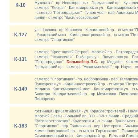
Мужества" - пр. Непокоренных - Гражданский пр. - Кушеле
К-10
ст.метро "Лесная" - Кантемировская ул. - Кантемировский м
- ст.метро "Петроградская" - Тучков мост - наб. Адмирала М
линии - ст.метро "Василеостровская"
ул. Шаврова - пр. Королева - Коломяжский пр. - ст.метро "
К-127
- Ушаковский мост - Каменноостровский пр. - ст.метро "Пе
ст.метро "Спортивная"
ст.метро "Крестовский Остров" - Морской пр. - Петроградск
ст.метро "Чкаловская" - Рыбацкая ул. - Введенская ул. - Б
К-131
"Петроградская" -
Большой пр. П.С.
- пр. Медиков - Кантем
Гражданский пр. - ст.метро "Академическая" - пр. Науки - ж/
ст.метро "Спортивная" - пр. Добролюбова - пер. Талалихи
Пушкарская ул. - Каменноостровский пр. - ст.метро "Петро
К-149
Медиков - Кантемировский мост - Кантемировская ул. - ст.
Блюхера - Кондратьевский пр. - пр. Мечникова - Пискаревск
Пискаревка
гостиница Прибалтийская - ул. Кораблестроителей - Наличн
Морской Славы - Большой пр. В.О. - 8-9-я линии - Средний 
"Василеостровская" - Кадетская и 1-я линии - Тучков мост 
К-183
"Спортивная" - пер. Талалихина - пер. Нестерова - Больша
Каменноостровский пр. - ст.метро "Горьковская" - Троицкая
Сампсониевский мост - Финляндский пр. - Большой Сампсо