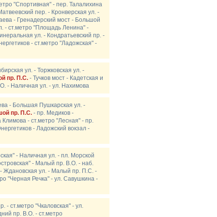
метро "Спортивная" - пер. Талалихина
Матвеевский пер. - Кронверская ул. -
апаева - Гренадерский мост - Большой
. - ст.метро "Площадь Ленина" -
инеральная ул. - Кондратьевский пр. -
ергетиков - ст.метро "Ладожская" -
бирская ул. - Торжковская ул. -
й пр. П.С.
- Тучков мост - Кадетская и
.О. - Наличная ул. - ул. Нахимова
ева - Большая Пушкарская ул. -
ой пр. П.С.
- пр. Медиков -
Климова - ст.метро "Лесная" - пр.
нергетиков - Ладожский вокзал -
ская" - Наличная ул. - пл. Морской
стровская" - Малый пр. В.О. - наб.
 Ждановская ул. - Малый пр. П.С. -
ро "Черная Речка" - ул. Савушкина -
. - ст.метро "Чкаловская" - ул.
ний пр. В.О. - ст.метро