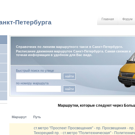
Главная
Форум
анкт-Петербурга
Справочник по линиям маршрутного такси в Санкт-Петербурге.
Расписание движения маршруток Санкт-Петербурга. Самая свежая и
точная информация в удобном для Вас виде.
Быстрый поиск по улице
найти
по номеру маршрута
найти
Маршрутки, которые следуют через Большо
Маршрут
Путь
ст.метро "Проспект Просвещения" - пр. Просвещения - пр. 
Тихорецкий пр. - ст.метро "Политехническая" - Политехнич