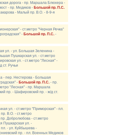
вская дорога - пр. Маршала Блюхера -
ост - пр. Медиков -
Большой пр. П.С.
акарова - Малый пр. В.О. - 8-9-я
Пионерская" - ст.метро "Черная Речка"
троградская" -
Большой пр. П.С.
-
ая ул. - ул. Большая Зеленина -
ольшая Пушкарская ул. - ст.метро
ировская ул. - ст.метро "Лесная" -
д ст. Ручьи
на - пер. Нестерова - Большая
градская" -
Большой пр. П.С.
- пр.
метро "Лесная" - пр. Маршала
ий пр. - Шафировский пр. - ж/д ст.
ая ул. - ст.метро "Приморская" - пл.
пр. В.О. - ст.метро
- пр. Добролюбова - ст.метро
я Пушкарская ул. -
 пл. - ул. Куйбышева -
ниевский пр. - пл. Военных Медиков