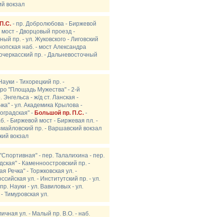
ий вокзал
П.С.
- пр. Добролюбова - Биржевой
 мост - Дворцовый проезд -
ный пр. - ул. Жуковского - Лиговский
Синопская наб. - мост Александра
овочеркасский пр. - Дальневосточный
Науки - Тихорецкий пр. -
тро "Площадь Мужества" - 2-й
 Энгельса - ж/д ст. Ланская -
чка" - ул. Академика Крылова -
оградская" -
Большой пр. П.С.
-
. - Биржевой мост - Биржевая пл. -
змайловский пр. - Варшавский вокзал
ский вокзал
 "Спортивная" - пер. Талалихина - пер.
ская" - Каменноостровский пр. -
я Речка" - Торжковская ул. -
ссийская ул. - Институтский пр. - ул.
пр. Науки - ул. Вавиловых - ул.
- Тимуровская ул.
ичная ул. - Малый пр. В.О. - наб.