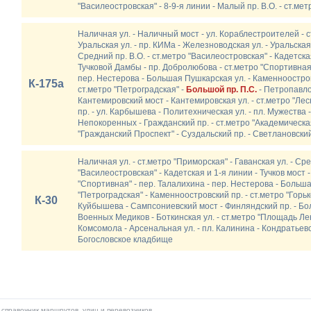
"Василеостровская" - 8-9-я линии - Малый пр. В.О. - ст.ме
Наличная ул. - Наличный мост - ул. Кораблестроителей - с
Уральская ул. - пр. КИМа - Железноводская ул. - Уральская 
Средний пр. В.О. - ст.метро "Василеостровская" - Кадетская
Тучковой Дамбы - пр. Добролюбова - ст.метро "Спортивная"
пер. Нестерова - Большая Пушкарская ул. - Каменноостровс
К-175а
ст.метро "Петроградская" -
Большой пр. П.С.
- Петропавлов
Кантемировский мост - Кантемировская ул. - ст.метро "Лесн
пр. - ул. Карбышева - Политехническая ул. - пл. Мужества 
Непокоренных - Гражданский пр. - ст.метро "Академическая
"Гражданский Проспект" - Суздальский пр. - Светлановский
Наличная ул. - ст.метро "Приморская" - Гаванская ул. - Сре
"Василеостровская" - Кадетская и 1-я линии - Тучков мост 
"Спортивная" - пер. Талалихина - пер. Нестерова - Больша
"Петроградская" - Каменноостровский пр. - ст.метро "Горько
К-30
Куйбышева - Сампсониевский мост - Финляндский пр. - Бо
Военных Медиков - Боткинская ул. - ст.метро "Площадь Лен
Комсомола - Арсенальная ул. - пл. Калинина - Кондратьевск
Богословское кладбище
справочник маршрутов, улиц и перевозчиков.