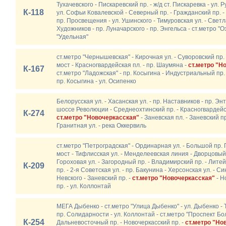
Тухачевского - Пискаревский пр. - ж/д ст. Пискаревка - ул. Ру
К-118
ул. Софьи Ковалевской - Северный пр. - Гражданский пр. -
пр. Просвещения - ул. Ушинского - Тимуровская ул. - Светл
Художников - пр. Луначарского - пр. Энгельса - ст.метро "Оз
"Удельная"
ст.метро "Чернышевская" - Кирочная ул. - Суворовский пр.
мост - Красногвардейская пл. - пр. Шаумяна -
ст.метро "Н
К-167
ст.метро "Ладожская" - пр. Косыгина - Индустриальный пр. 
пр. Косыгина - ул. Осипенко
Белорусская ул. - Хасанская ул. - пр. Наставников - пр. Э
шоссе Революции - Среднеохтинский пр. - Красногвардейск
К-274
ст.метро "Новочеркасская"
- Заневская пл. - Заневский пр
Гранитная ул. - река Оккервиль
ст.метро "Петроградская" - Ординарная ул. - Большой пр. 
мост - Тифлисская ул. - Менделеевская линия - Дворцовый
Гороховая ул. - Загородный пр. - Владимирский пр. - Литей
К-209
пр. - 2-я Советская ул. - пр. Бакунина - Херсонская ул. - 
Невского - Заневский пр. -
ст.метро "Новочеркасская"
- Н
пр. - ул. Коллонтай
МЕГА Дыбенко - ст.метро "Улица Дыбенко" - ул. Дыбенко - Т
пр. Солидарности - ул. Коллонтай - ст.метро "Проспект Бо
К-254
Дальневосточный пр. - Новочеркасский пр. -
ст.метро "Но