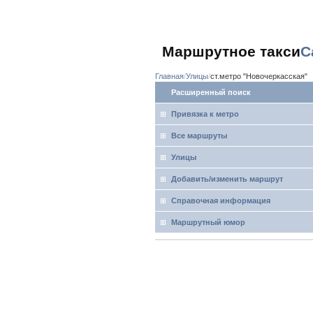
Маршрутное такси
С
Главная
Улицы
ст.метро "Новочеркасская"
Расширенный поиск
Привязка к метро
Все маршруты
Улицы
Добавить/изменить маршрут
Справочная информация
Маршрутный юмор