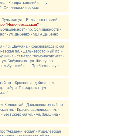
на - Кондратьевский пр. - ул.
" - Финляндский вокзал
 - Тульская ул. - Большеохтинский
тро "Новочеркасская"
-
 Большевиков" - пр. Солидарности -
нко" - ул. Дыбенко - МЕГА Дыбенко
ая - пр. Шаумяна - Красногвардейская
аневская пл. - Дальневосточный пр. -
бушкина - ст.метро "Ломоносовская" -
 ул. Бабушкина - ул. Шелгунова -
ельбургский пр. - Прибрежная ул. -
кий пр. - Красногвардейская пл. -
 - ж/д ст. Пискаревка - ул.
ская"
 ул. Коллонтай - Дальневосточный пр.
ская пл. - Красногвардейская пл. -
- Бестужевская ул. - ул. Замшина -
етро "Академическая" - Кушелевская