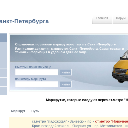
Главная
Форум
анкт-Петербурга
Справочник по линиям маршрутного такси в Санкт-Петербурге.
Расписание движения маршруток Санкт-Петербурга. Самая свежая и
точная информация в удобном для Вас виде.
Быстрый поиск по улице
найти
по номеру маршрута
найти
Маршрутки, которые следуют через ст.метро "
Маршрут
Путь
ст.метро "Ладожская" - Заневский пр. -
ст.метро "Новочер
Красногвардейская пл. - Якорная ул. - пр. Металлистов -