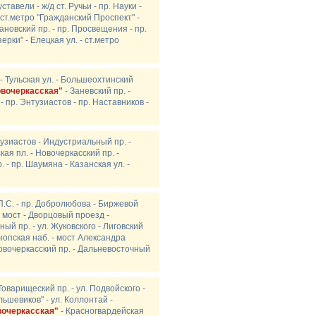
ставели - ж/д ст. Ручьи - пр. Науки -
 ст.метро "Гражданский Проспект" -
ановский пр. - пр. Просвещения - пр.
ерки" - Елецкая ул. - ст.метро
 - Тульская ул. - Большеохтинский
овочеркасская"
- Заневский пр. -
- пр. Энтузиастов - пр. Наставников -
нтузиастов - Индустриальный пр. -
ая пл. - Новочеркасский пр. -
. - пр. Шаумяна - Казанская ул. -
П.С. - пр. Добролюбова - Биржевой
 мост - Дворцовый проезд -
ный пр. - ул. Жуковского - Лиговский
Синопская наб. - мост Александра
овочеркасский пр. - Дальневосточный
оварищеский пр. - ул. Подвойского -
льшевиков" - ул. Коллонтай -
вочеркасская"
- Красногвардейская