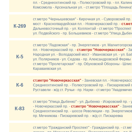
пл. - Среднеохтинский пр. - Полюстровский пр. - пл. Калини
Комсомола - Арсенальная ул. - ст.метро "Площадь Ленина
ст.метро "Чернышевская" - Кирочная ул. - Суворовский пр.
мост - Красногвардейская пл. - Новочеркасский пр. -
ст.ме
К-269
Дальневосточный пр. - ул. Коллонтай - ст.метро "Проспект
ул. Подвойского - пр. Большевиков - ст.метро "Улица Дыбе
ст.метро "Ладожская" - пр. Энергетиков - ул. Магнитогорск
пл. - Новочеркасский пр. -
ст.метро "Новочеркасская"
- З
Народная ул. - Володарский мост - Ивановская ул. - ул. Ба
К-5
ул. Полярников - ул. Седова - пр. Александровской Фермы -
ст.метро "Пролетарская" - пр. Обуховской Обороны - Шлисс
Караваевская ул.
ст.метро "Новочеркасская"
- Заневская пл. - Новочеркасс
К-6
Среднеохтинский пр. - Полюстровский пр. - Пискаревский пр.
Руставели - ж/д ст. Ручьи - пр. Науки - ст.метро "Академиче
ст.метро "Улица Дыбенко" - ул. Дыбенко - Искровский пр. -
- Новочеркасский пр. -
ст.метро "Новочеркасская"
- Занев
К-83
Среднеохтинский пр. - шоссе Революции - пр. Энергетиков 
пр. Мечникова - Пискаревский пр. - ж/д ст. Пискаревка
ст.метро "Гражданский Проспект" - Гражданский пр. - ст.м