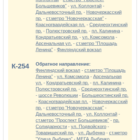
Большевиков"
-
ул. Коллонтай
-
Дальневосточный пр.
-
Новочеркасский
пр.
-
ст.метро "Новочеркасская"
-
Красногвардейская пл.
-
Среднеохтинский
пр.
-
Полюстровский пр.
-
пл. Калинина
-
Кондратьевский пр.
-
ул. Комсомола
-
Арсенальная ул.
-
ст.метро "Площадь
Ленина"
-
Финляндский вокзал
Обратное направление:
К-254
Финляндский вокзал
-
ст.метро "Площадь
Ленина"
-
ул. Комсомола
-
Арсенальная
ул.
-
Кондратьевский пр.
-
пл. Калинина
-
Полюстровский пр.
-
Среднеохтинский пр.
-
шоссе Революции
-
Большеохтинский пр.
-
Красногвардейская пл.
-
Новочеркасский
пр.
-
ст.метро "Новочеркасская"
-
Дальневосточный пр.
-
ул. Коллонтай
-
ст.метро "Проспект Большевиков"
-
пр.
Солидарности
-
ул. Подвойского
-
Товарищеский пр.
-
ул. Дыбенко
-
ст.метро
"Улица Дыбенко"
-
МЕГА Дыбенко