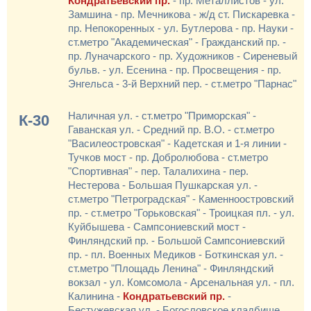
Кондратьевский пр.
- пр. Металлистов - ул.
Замшина - пр. Мечникова - ж/д ст. Пискаревка -
пр. Непокоренных - ул. Бутлерова - пр. Науки -
ст.метро "Академическая" - Гражданский пр. -
пр. Луначарского - пр. Художников - Сиреневый
бульв. - ул. Есенина - пр. Просвещения - пр.
Энгельса - 3-й Верхний пер. - ст.метро "Парнас"
Наличная ул. - ст.метро "Приморская" -
К-30
Гаванская ул. - Средний пр. В.О. - ст.метро
"Василеостровская" - Кадетская и 1-я линии -
Тучков мост - пр. Добролюбова - ст.метро
"Спортивная" - пер. Талалихина - пер.
Нестерова - Большая Пушкарская ул. -
ст.метро "Петроградская" - Каменноостровский
пр. - ст.метро "Горьковская" - Троицкая пл. - ул.
Куйбышева - Сампсониевский мост -
Финляндский пр. - Большой Сампсониевский
пр. - пл. Военных Медиков - Боткинская ул. -
ст.метро "Площадь Ленина" - Финляндский
вокзал - ул. Комсомола - Арсенальная ул. - пл.
Калинина -
Кондратьевский пр.
-
Бестужевская ул. - Богословское кладбище