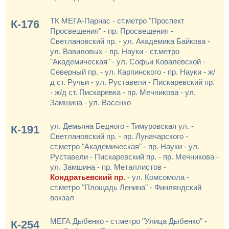
ТК МЕГА-Парнас - ст.метро "Проспект
К-176
Просвещения" - пр. Просвещения -
Светлановский пр. - ул. Академика Байкова -
ул. Вавиловых - пр. Науки - ст.метро
"Академическая" - ул. Софьи Ковалевской -
Северный пр. - ул. Карпинского - пр. Науки - ж/
д ст. Ручьи - ул. Руставели - Пискаревский пр.
- ж/д ст. Пискаревка - пр. Мечникова - ул.
Замшина - ул. Васенко
ул. Демьяна Бедного - Тимуровская ул. -
К-191
Светлановский пр. - пр. Луначарского -
ст.метро "Академическая" - пр. Науки - ул.
Руставели - Пискаревский пр. - пр. Мечникова -
ул. Замшина - пр. Металлистов -
Кондратьевский пр.
- ул. Комсомола -
ст.метро "Площадь Ленина" - Финляндский
вокзал
МЕГА Дыбенко - ст.метро "Улица Дыбенко" -
К-254