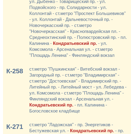
ул. Дыбенко - Товарищеский пр. - ул.
Подвойского - пр. Солидарности - ул.
Коллонтай - ст.метро "Проспект Большевиков"
- ул. Коллонтай - Дальневосточный пр. -
Новочеркасский пр. - ст.метро
"Новочеркасская" - Красногвардейская пл. -
Среднеохтинский пр. - Полюстровский пр. - пл.
Калинина -
Кондратьевский пр.
- ул.
Комсомола - Арсенальная ул. - ст.метро
"Площадь Ленина" - Финляндский вокзал
ст.метро "Пушкинская" - Витебский вокзал -
К-258
Загородный пр. - ст.метро "Владимирская" -
ст.метро "Достоевская" - Владимирский пр. -
Литейный пр. - Литейный мост - ул. Лебедева -
ул. Комсомола - ст.метро "Площадь Ленина" -
Финляндский вокзал - Арсенальная ул. -
Кондратьевский пр.
- пл. Калинина -
Богословское кладбище
ст.метро "Ладожская" - пр. Энергетиков -
К-271
Бестужевская ул. -
Кондратьевский пр.
- пр.