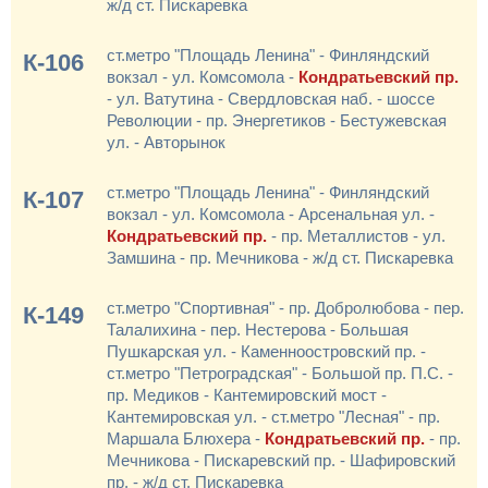
ж/д ст. Пискаревка
ст.метро "Площадь Ленина" - Финляндский
К-106
вокзал - ул. Комсомола -
Кондратьевский пр.
- ул. Ватутина - Свердловская наб. - шоссе
Революции - пр. Энергетиков - Бестужевская
ул. - Авторынок
ст.метро "Площадь Ленина" - Финляндский
К-107
вокзал - ул. Комсомола - Арсенальная ул. -
Кондратьевский пр.
- пр. Металлистов - ул.
Замшина - пр. Мечникова - ж/д ст. Пискаревка
ст.метро "Спортивная" - пр. Добролюбова - пер.
К-149
Талалихина - пер. Нестерова - Большая
Пушкарская ул. - Каменноостровский пр. -
ст.метро "Петроградская" - Большой пр. П.С. -
пр. Медиков - Кантемировский мост -
Кантемировская ул. - ст.метро "Лесная" - пр.
Маршала Блюхера -
Кондратьевский пр.
- пр.
Мечникова - Пискаревский пр. - Шафировский
пр. - ж/д ст. Пискаревка