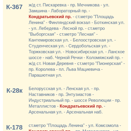
ж/д ст. Пискаревка - пр. Мечникова - ул.
К-367
Замшина - Лабораторный пр. -
Кондратьевский пр.
- ст.метро "Площадь
Ленина" - Финляндский вокзал - Боткинская ул.
- ул. Лебедева - Лесной пр. - ст.метро
"Выборгская" - ст.метро "Лесная" -
Кантемировская ул. - Белоостровская ул. -
Студенческая ул. - Сердобольская ул. -
Торжковская ул. - Новосибирская ул. - Ланское
шоссе - наб. Черной Речки - Коломяжский пр. -
ж/д ст. Новая Деревня - ст.метро "Пионерская" -
пр. Королева - пл. Льва Мациевича -
Парашютная ул.
Белорусская ул. - Ленская ул. - пр.
К-28к
Наставников - пр. Энтузиастов -
Индустриальный пр. - шоссе Революции - пр.
Металлистов -
Кондратьевский пр.
-
Арсенальная ул. - Арсенальная наб.
ст.метро "Площадь Ленина" - ул. Комсомола -
К-178