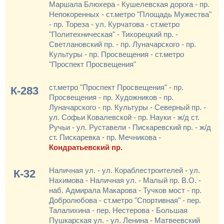
Маршала Блюхера - Кушелевская дорога - пр.
Непокоренных - ст.метро "Площадь Мужества"
- пр. Тореза - ул. Курчатова - ст.метро
"Политехническая" - Тихорецкий пр. -
Светлановский пр. - пр. Луначарского - пр.
Культуры - пр. Просвещения - ст.метро
"Проспект Просвещения"
ст.метро "Проспект Просвещения" - пр.
К-283
Просвещения - пр. Художников - пр.
Луначарского - пр. Культуры - Северный пр. -
ул. Софьи Ковалевской - пр. Науки - ж/д ст.
Ручьи - ул. Руставели - Пискаревский пр. - ж/д
ст. Пискаревка - пр. Мечникова -
Кондратьевский пр.
Наличная ул. - ул. Кораблестроителей - ул.
К-32
Нахимова - Наличная ул. - Малый пр. В.О. -
наб. Адмирала Макарова - Тучков мост - пр.
Добролюбова - ст.метро "Спортивная" - пер.
Талалихина - пер. Нестерова - Большая
Пушкарская ул. - ул. Ленина - Матвеевский