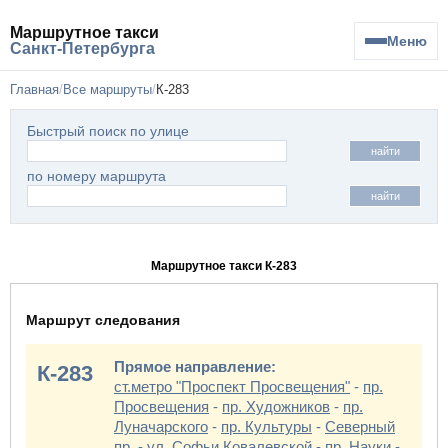
Маршрутное такси
Меню
Санкт-Петербурга
Главная
Все маршруты
К-283
Быстрый поиск по улице
найти
по номеру маршрута
найти
Маршрутное такси К-283
Маршрут следования
Прямое направление:
К-283
ст.метро "Проспект Просвещения"
-
пр.
Просвещения
-
пр. Художников
-
пр.
Луначарского
-
пр. Культуры
-
Северный
пр.
-
ул. Софьи Ковалевской
-
пр. Науки
-