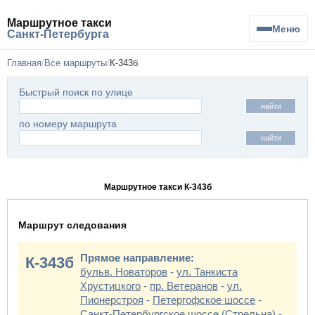
Маршрутное такси
Меню
Санкт-Петербурга
Главная
Все маршруты
К-343б
Быстрый поиск по улице
найти
по номеру маршрута
найти
Маршрутное такси К-343б
Маршрут следования
Прямое направление:
К-343б
бульв. Новаторов
-
ул. Танкиста
Хрустицкого
-
пр. Ветеранов
-
ул.
Пионерстроя
-
Петергофское шоссе
-
Санкт-Петербургское шоссе (Стрельна)
-