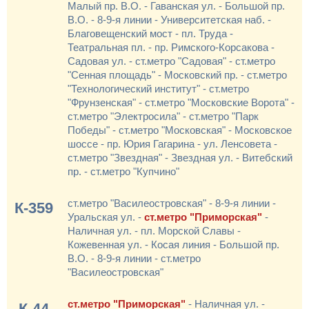
Малый пр. В.О. - Гаванская ул. - Большой пр.
В.О. - 8-9-я линии - Университетская наб. -
Благовещенский мост - пл. Труда -
Театральная пл. - пр. Римского-Корсакова -
Садовая ул. - ст.метро "Садовая" - ст.метро
"Сенная площадь" - Московский пр. - ст.метро
"Технологический институт" - ст.метро
"Фрунзенская" - ст.метро "Московские Ворота" -
ст.метро "Электросила" - ст.метро "Парк
Победы" - ст.метро "Московская" - Московское
шоссе - пр. Юрия Гагарина - ул. Ленсовета -
ст.метро "Звездная" - Звездная ул. - Витебский
пр. - ст.метро "Купчино"
ст.метро "Василеостровская" - 8-9-я линии -
К-359
Уральская ул. -
ст.метро "Приморская"
-
Наличная ул. - пл. Морской Славы -
Кожевенная ул. - Косая линия - Большой пр.
В.О. - 8-9-я линии - ст.метро
"Василеостровская"
ст.метро "Приморская"
- Наличная ул. -
К-44