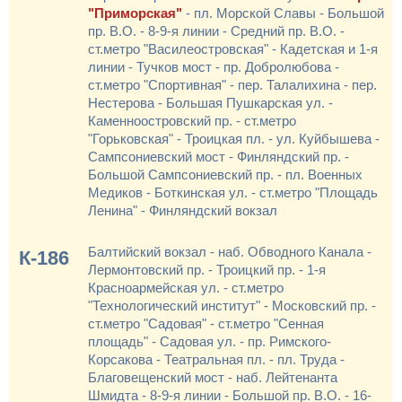
"Приморская"
- пл. Морской Славы - Большой
пр. В.О. - 8-9-я линии - Средний пр. В.О. -
ст.метро "Василеостровская" - Кадетская и 1-я
линии - Тучков мост - пр. Добролюбова -
ст.метро "Спортивная" - пер. Талалихина - пер.
Нестерова - Большая Пушкарская ул. -
Каменноостровский пр. - ст.метро
"Горьковская" - Троицкая пл. - ул. Куйбышева -
Сампсониевский мост - Финляндский пр. -
Большой Сампсониевский пр. - пл. Военных
Медиков - Боткинская ул. - ст.метро "Площадь
Ленина" - Финляндский вокзал
Балтийский вокзал - наб. Обводного Канала -
К-186
Лермонтовский пр. - Троицкий пр. - 1-я
Красноармейская ул. - ст.метро
"Технологический институт" - Московский пр. -
ст.метро "Садовая" - ст.метро "Сенная
площадь" - Садовая ул. - пр. Римского-
Корсакова - Театральная пл. - пл. Труда -
Благовещенский мост - наб. Лейтенанта
Шмидта - 8-9-я линии - Большой пр. В.О. - 16-