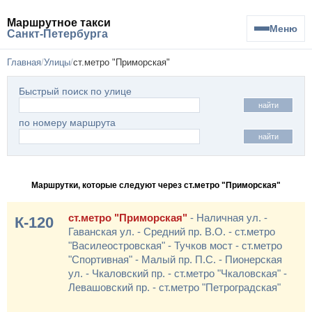
Маршрутное такси
Меню
Санкт-Петербурга
Главная
Улицы
ст.метро "Приморская"
Быстрый поиск по улице
найти
по номеру маршрута
найти
Маршрутки, которые следуют через ст.метро "Приморская"
ст.метро "Приморская"
- Наличная ул. -
К-120
Гаванская ул. - Средний пр. В.О. - ст.метро
"Василеостровская" - Тучков мост - ст.метро
"Спортивная" - Малый пр. П.С. - Пионерская
ул. - Чкаловский пр. - ст.метро "Чкаловская" -
Левашовский пр. - ст.метро "Петроградская"