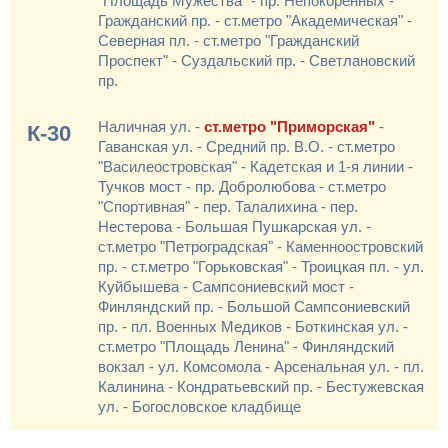
"Площадь Мужества" - пр. Непокоренных -
Гражданский пр. - ст.метро "Академическая" -
Северная пл. - ст.метро "Гражданский
Проспект" - Суздальский пр. - Светлановский
пр.
Наличная ул. -
ст.метро "Приморская"
-
К-30
Гаванская ул. - Средний пр. В.О. - ст.метро
"Василеостровская" - Кадетская и 1-я линии -
Тучков мост - пр. Добролюбова - ст.метро
"Спортивная" - пер. Талалихина - пер.
Нестерова - Большая Пушкарская ул. -
ст.метро "Петроградская" - Каменноостровский
пр. - ст.метро "Горьковская" - Троицкая пл. - ул.
Куйбышева - Сампсониевский мост -
Финляндский пр. - Большой Сампсониевский
пр. - пл. Военных Медиков - Боткинская ул. -
ст.метро "Площадь Ленина" - Финляндский
вокзал - ул. Комсомола - Арсенальная ул. - пл.
Калинина - Кондратьевский пр. - Бестужевская
ул. - Богословское кладбище