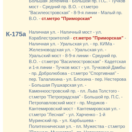
Большая Зеленина - Большой пр. П.С. - Тучков
мост - Средний пр. В.О. - ст.метро
"Василеостровская" - 8-9-я линии - Малый пр.
В.О. -
ст.метро "Приморская"
Наличная ул. - Наличный мост - ул.
К-175а
Кораблестроителей -
ст.метро "Приморская"
-
Наличная ул. - Уральская ул. - пр. КИМа -
Железноводская ул. - Уральская ул. -
Уральский мост - 8-9-я линии - Средний пр.
В.О. - ст.метро "Василеостровская" - Кадетская
и 1-я линии - Тучков мост - ул. Тучковой Дамбы
- пр. Добролюбова - ст.метро "Спортивная" -
пер. Талалихина - ул. Блохина - пер. Нестерова
- Большая Пушкарская ул. -
Каменноостровский пр. - пл. Льва Толстого -
ст.метро "Петроградская" - Большой пр. П.С. -
Петропавловский мост - пр. Медиков -
Кантемировский мост - Кантемировская ул. -
ст.метро "Лесная" - ул. Харченко - 1-й
Муринский пр. - ул. Карбышева -
Политехническая ул. - пл. Мужества - ст.метро