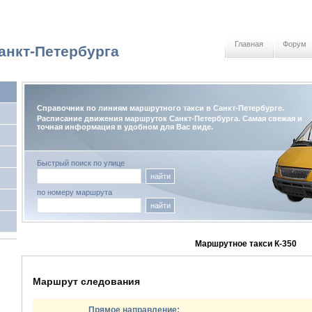
Главная
Форум
анкт-Петербурга
Справочник по линиям маршрутного такси в Санкт-Петербурге.
Расписание движения маршруток Санкт-Петербурга. Самая свежая и
точная информация в удобном для Вас виде.
Быстрый поиск по улице
найти
по номеру маршрута
найти
Маршрутное такси К-350
Маршрут следования
Прямое направление: