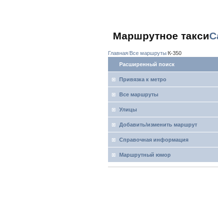
Маршрутное такси
С
Главная
Все маршруты
К-350
Расширенный поиск
Привязка к метро
Все маршруты
Улицы
Добавить/изменить маршрут
Справочная информация
Маршрутный юмор