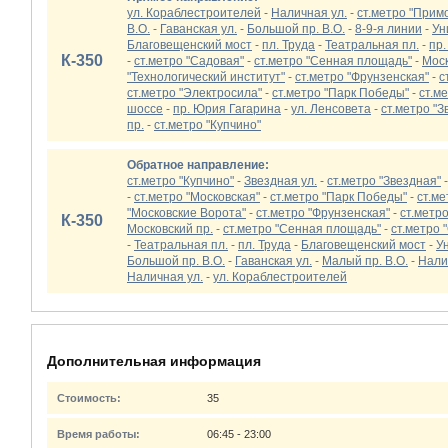
ул. Кораблестроителей
-
Наличная ул.
-
ст.метро "Прим
В.О.
-
Гаванская ул.
-
Большой пр. В.О.
-
8-9-я линии
-
Ун
Благовещенский мост
-
пл. Труда
-
Театральная пл.
-
пр.
К-350
-
ст.метро "Садовая"
-
ст.метро "Сенная площадь"
-
Моск
"Технологический институт"
-
ст.метро "Фрунзенская"
-
с
ст.метро "Электросила"
-
ст.метро "Парк Победы"
-
ст.м
шоссе
-
пр. Юрия Гагарина
-
ул. Ленсовета
-
ст.метро "З
пр.
-
ст.метро "Купчино"
Обратное направление:
ст.метро "Купчино"
-
Звездная ул.
-
ст.метро "Звездная"
-
ст.метро "Московская"
-
ст.метро "Парк Победы"
-
ст.ме
"Московские Ворота"
-
ст.метро "Фрунзенская"
-
ст.метро
К-350
Московский пр.
-
ст.метро "Сенная площадь"
-
ст.метро 
-
Театральная пл.
-
пл. Труда
-
Благовещенский мост
-
У
Большой пр. В.О.
-
Гаванская ул.
-
Малый пр. В.О.
-
Нали
Наличная ул.
-
ул. Кораблестроителей
Дополнительная информация
Стоимость:
35
Время работы:
06:45 - 23:00