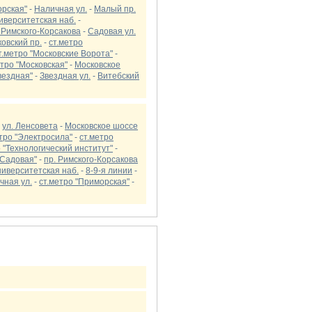
орская"
-
Наличная ул.
-
Малый пр.
иверситетская наб.
-
 Римского-Корсакова
-
Садовая ул.
овский пр.
-
ст.метро
т.метро "Московские Ворота"
-
етро "Московская"
-
Московское
вездная"
-
Звездная ул.
-
Витебский
-
ул. Ленсовета
-
Московское шоссе
тро "Электросила"
-
ст.метро
 "Технологический институт"
-
"Садовая"
-
пр. Римского-Корсакова
ниверситетская наб.
-
8-9-я линии
-
чная ул.
-
ст.метро "Приморская"
-