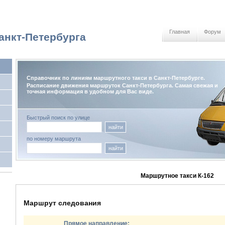
Главная
Форум
анкт-Петербурга
Справочник по линиям маршрутного такси в Санкт-Петербурге.
Расписание движения маршруток Санкт-Петербурга. Самая свежая и
точная информация в удобном для Вас виде.
Быстрый поиск по улице
найти
по номеру маршрута
найти
Маршрутное такси К-162
Маршрут следования
Прямое направление: