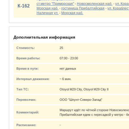
ст.метро "Приморская"
-
Новосмоленская наб.
-
ул. Кор
К-162
Морская наб.
-
гостиница Прибалтийская
-
ул. Корабле
Наличная ул.
-
Морская наб.
Дополнительная информация
Стоимость:
25
Время работы:
07:00 - 23:00
Время в пути:
нет данных
Интервал движения:
~ 6 мин.
Тип ТС:
Otoyol M29 City, Otoyol M29 City II
Перевозчик:
ООО "Шпунт-Северо-Запад"
Маршрут идёт по чётной стороне Новосмоленск
Комментарий:
Прибалтийская едем с пересадкой у метро - б
Расписание:
-