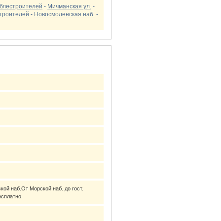
аблестроителей
-
Мичманская ул.
-
строителей
-
Новосмоленская наб.
-
ой наб.От Морской наб. до гост.
есплатно.