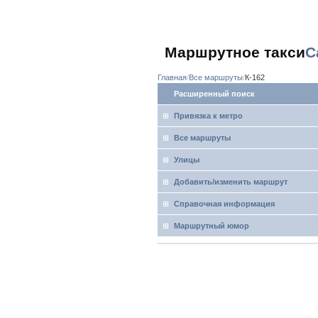
Маршрутное такси
С
Главная
Все маршруты
К-162
Расширенный поиск
Привязка к метро
Все маршруты
Улицы
Добавить/изменить маршрут
Справочная информация
Маршрутный юмор