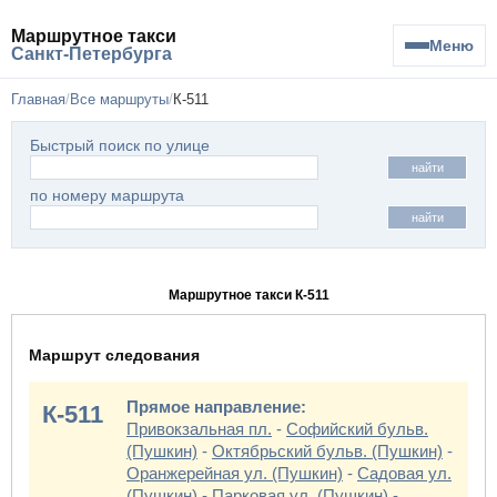
Маршрутное такси
Меню
Санкт-Петербурга
Главная
Все маршруты
К-511
Быстрый поиск по улице
найти
по номеру маршрута
найти
Маршрутное такси К-511
Маршрут следования
Прямое направление:
К-511
Привокзальная пл.
-
Софийский бульв.
(Пушкин)
-
Октябрьский бульв. (Пушкин)
-
Оранжерейная ул. (Пушкин)
-
Садовая ул.
(Пушкин)
-
Парковая ул. (Пушкин)
-