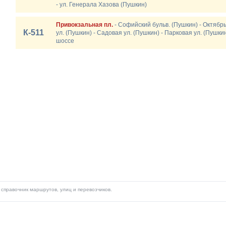
- ул. Генерала Хазова (Пушкин)
Привокзальная пл.
- Софийский бульв. (Пушкин) - Октябр
К-511
ул. (Пушкин) - Садовая ул. (Пушкин) - Парковая ул. (Пушки
шоссе
справочник маршрутов, улиц и перевозчиков.