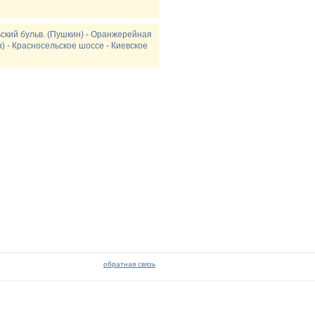
ьский бульв. (Пушкин) - Оранжерейная
н) - Красносельское шоссе - Киевское
обратная связь