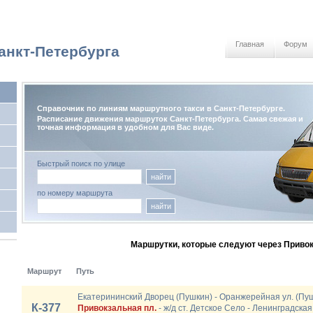
Главная
Форум
анкт-Петербурга
Справочник по линиям маршрутного такси в Санкт-Петербурге.
Расписание движения маршруток Санкт-Петербурга. Самая свежая и
точная информация в удобном для Вас виде.
Быстрый поиск по улице
найти
по номеру маршрута
найти
Маршрутки, которые следуют через Привок
Маршрут
Путь
Екатерининский Дворец (Пушкин) - Оранжерейная ул. (Пушк
К-377
Привокзальная пл.
- ж/д ст. Детское Село - Ленинградская