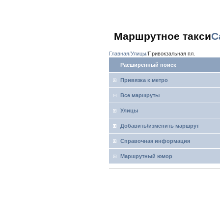
Маршрутное такси
С
Главная
Улицы
Привокзальная пл.
Расширенный поиск
Привязка к метро
Все маршруты
Улицы
Добавить/изменить маршрут
Справочная информация
Маршрутный юмор