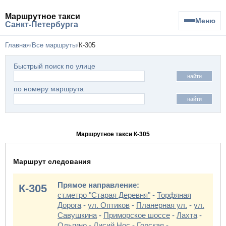
Маршрутное такси
Меню
Санкт-Петербурга
Главная
Все маршруты
К-305
Быстрый поиск по улице
найти
по номеру маршрута
найти
Маршрутное такси К-305
Маршрут следования
Прямое направление:
К-305
ст.метро "Старая Деревня"
-
Торфяная
Дорога
-
ул. Оптиков
-
Планерная ул.
-
ул.
Савушкина
-
Приморское шоссе
-
Лахта
-
Ольгино
-
Лисий Нос
-
Горская
-