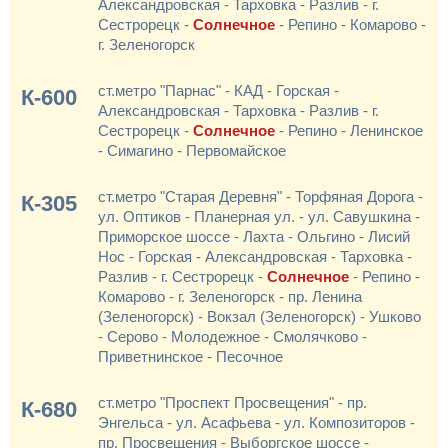
Александровская - Тарховка - Разлив - г.
Сестрорецк -
Солнечное
- Репино - Комарово -
г. Зеленогорск
ст.метро "Парнас" - КАД - Горская -
К-600
Александровская - Тарховка - Разлив - г.
Сестрорецк -
Солнечное
- Репино - Ленинское
- Симагино - Первомайское
ст.метро "Старая Деревня" - Торфяная Дорога -
К-305
ул. Оптиков - Планерная ул. - ул. Савушкина -
Приморское шоссе - Лахта - Ольгино - Лисий
Нос - Горская - Александровская - Тарховка -
Разлив - г. Сестрорецк -
Солнечное
- Репино -
Комарово - г. Зеленогорск - пр. Ленина
(Зеленогорск) - Вокзал (Зеленогорск) - Ушково
- Серово - Молодежное - Смолячково -
Приветнинское - Песочное
ст.метро "Проспект Просвещения" - пр.
К-680
Энгельса - ул. Асафьева - ул. Композиторов -
пр. Просвещения - Выборгское шоссе -