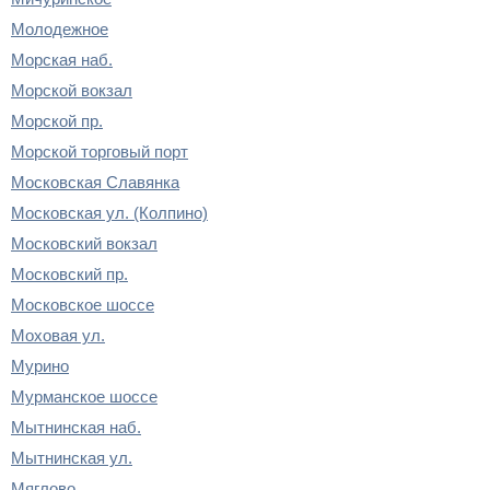
Молодежное
Морская наб.
Морской вокзал
Морской пр.
Морской торговый порт
Московская Славянка
Московская ул. (Колпино)
Московский вокзал
Московский пр.
Московское шоссе
Моховая ул.
Мурино
Мурманское шоссе
Мытнинская наб.
Мытнинская ул.
Мяглово