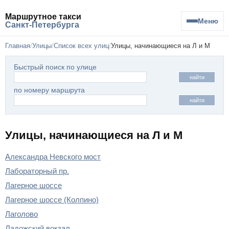
Маршрутное такси
Меню
Санкт-Петербурга
Главная
Улицы
Список всех улиц
Улицы, начинающиеся на Л и М
Быстрый поиск по улице
найти
по номеру маршрута
найти
Улицы, начинающиеся на Л и М
Александра Невского мост
Лабораторный пр.
Лагерное шоссе
Лагерное шоссе (Колпино)
Лаголово
Ладожский вокзал