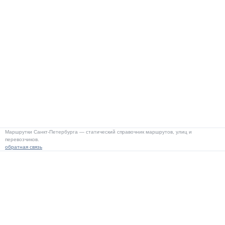
Маршрутки Санкт-Петербурга — статический справочник маршрутов, улиц и
перевозчиков.
обратная связь