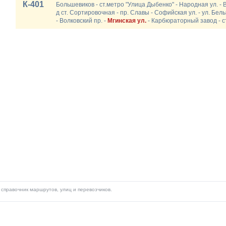
К-401
Большевиков - ст.метро "Улица Дыбенко" - Народная ул. - В
д ст. Сортировочная - пр. Славы - Софийская ул. - ул. Белы
- Волковский пр. -
Мгинская ул.
- Карбюраторный завод - с
справочник маршрутов, улиц и перевозчиков.