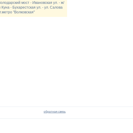
олодарский мост - Ивановская ул. - ж/
 Куна - Бухарестская ул. - ул. Салова
т.метро "Волковская"
обратная связь