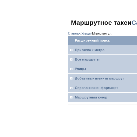
Маршрутное такси
С
Главная
Улицы
Мгинская ул.
Расширенный поиск
Привязка к метро
Все маршруты
Улицы
Добавить/изменить маршрут
Справочная информация
Маршрутный юмор