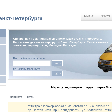
Главная
Форум
анкт-Петербурга
Справочник по линиям маршрутного такси в Санкт-Петербурге.
Расписание движения маршруток Санкт-Петербурга. Самая свежая и
точная информация в удобном для Вас виде.
Быстрый поиск по улице
найти
по номеру маршрута
найти
Маршрутки, которые следуют через Мгин
Маршрут
Путь
ст.метро "Новочеркасская" - Заневская пл. - Заневский пр. -
пр. Наставников - пр. Солидарности - ул. Коллонтай - ст.м