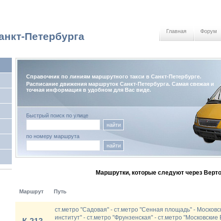
Главная
Форум
анкт-Петербурга
Справочник по линиям маршрутного такси в Санкт-Петербурге.
Расписание движения маршруток Санкт-Петербурга. Самая свежая и
точная информация в удобном для Вас виде.
Быстрый поиск по улице
найти
по номеру маршрута
найти
Маршрутки, которые следуют через Верто
Маршрут
Путь
ст.метро "Садовая" - ст.метро "Сенная площадь" - Московск
институт" - ст.метро "Фрунзенская" - ст.метро "Московские 