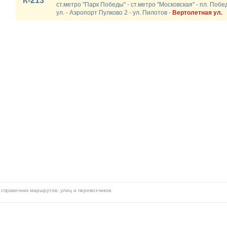
К-213
ст.метро "Парк Победы" - ст.метро "Московская" - пл. Поб
ул. - Аэропорт Пулково 2 - ул. Пилотов -
Вертолетная ул.
справочник маршрутов, улиц и перевозчиков.