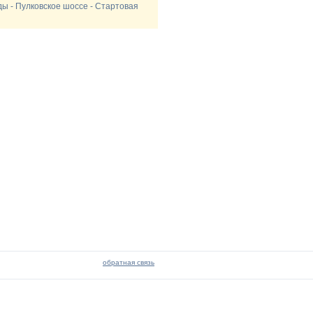
еды - Пулковское шоссе - Стартовая
обратная связь