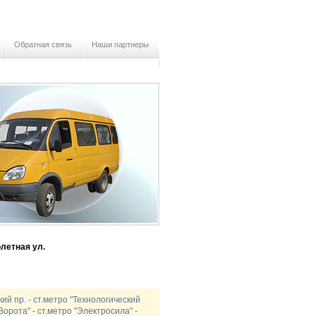
Обратная связь
Наши партнеры
летная ул.
ий пр. - ст.метро "Технологический
Ворота" - ст.метро "Электросила" -