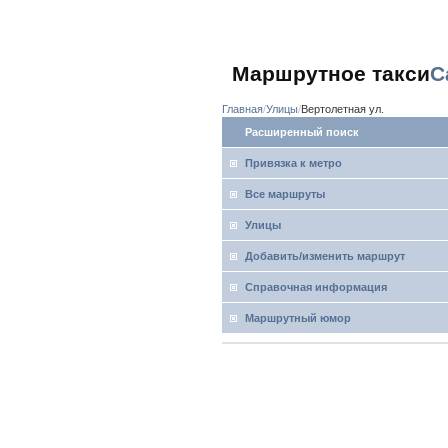
Маршрутное такси
С
Главная
Улицы
Вертолетная ул.
Расширенный поиск
Привязка к метро
Все маршруты
Улицы
Добавить/изменить маршрут
Справочная информация
Маршрутный юмор