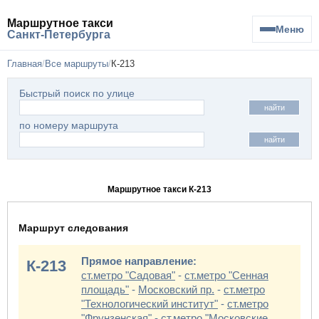
Маршрутное такси
Меню
Санкт-Петербурга
Главная
Все маршруты
К-213
Быстрый поиск по улице
найти
по номеру маршрута
найти
Маршрутное такси К-213
Маршрут следования
Прямое направление:
К-213
ст.метро "Садовая"
-
ст.метро "Сенная
площадь"
-
Московский пр.
-
ст.метро
"Технологический институт"
-
ст.метро
"Фрунзенская"
-
ст.метро "Московские