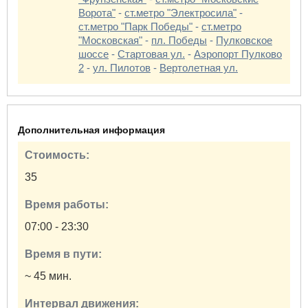
Ворота"
-
ст.метро "Электросила"
-
ст.метро "Парк Победы"
-
ст.метро
"Московская"
-
пл. Победы
-
Пулковское
шоссе
-
Стартовая ул.
-
Аэропорт Пулково
2
-
ул. Пилотов
-
Вертолетная ул.
Дополнительная информация
Стоимость:
35
Время работы:
07:00 - 23:30
Время в пути:
~ 45 мин.
Интервал движения: