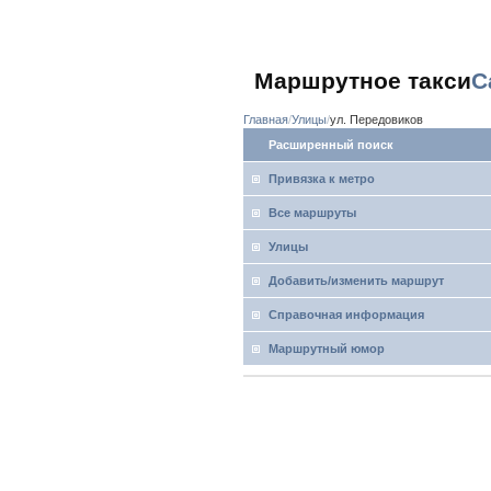
Маршрутное такси
С
Главная
Улицы
ул. Передовиков
Расширенный поиск
Привязка к метро
Все маршруты
Улицы
Добавить/изменить маршрут
Справочная информация
Маршрутный юмор