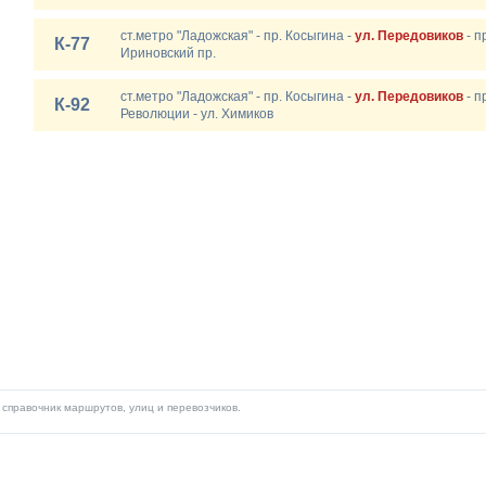
ст.метро "Ладожская" - пр. Косыгина -
ул. Передовиков
- п
К-77
Ириновский пр.
ст.метро "Ладожская" - пр. Косыгина -
ул. Передовиков
- п
К-92
Революции - ул. Химиков
справочник маршрутов, улиц и перевозчиков.