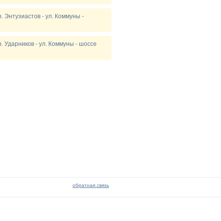
р. Энтузиастов - ул. Коммуны -
р. Ударников - ул. Коммуны - шоссе
обратная связь