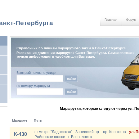
Главная
Форум
анкт-Петербурга
Справочник по линиям маршрутного такси в Санкт-Петербурге.
Расписание движения маршруток Санкт-Петербурга. Самая свежая и
точная информация в удобном для Вас виде.
Быстрый поиск по улице
найти
по номеру маршрута
найти
Маршрутки, которые следуют через ул. П
Маршрут
Путь
ст.метро "Ладожская" - Заневский пр. - пр. Косыгина -
ул. 
К-430
Рябовское шоссе - г. Всеволожск