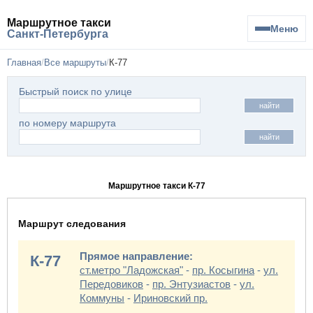
Маршрутное такси
Меню
Санкт-Петербурга
Главная
Все маршруты
К-77
Быстрый поиск по улице
найти
по номеру маршрута
найти
Маршрутное такси К-77
Маршрут следования
Прямое направление:
К-77
ст.метро "Ладожская"
-
пр. Косыгина
-
ул.
Передовиков
-
пр. Энтузиастов
-
ул.
Коммуны
-
Ириновский пр.