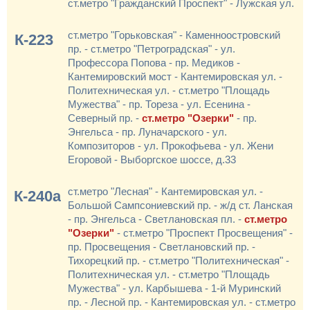
ст.метро "Гражданский Проспект" - Лужская ул.
ст.метро "Горьковская" - Каменноостровский
К-223
пр. - ст.метро "Петроградская" - ул.
Профессора Попова - пр. Медиков -
Кантемировский мост - Кантемировская ул. -
Политехническая ул. - ст.метро "Площадь
Мужества" - пр. Тореза - ул. Есенина -
Северный пр. -
ст.метро "Озерки"
- пр.
Энгельса - пр. Луначарского - ул.
Композиторов - ул. Прокофьева - ул. Жени
Егоровой - Выборгское шоссе, д.33
ст.метро "Лесная" - Кантемировская ул. -
К-240а
Большой Сампсониевский пр. - ж/д ст. Ланская
- пр. Энгельса - Светлановская пл. -
ст.метро
"Озерки"
- ст.метро "Проспект Просвещения" -
пр. Просвещения - Светлановский пр. -
Тихорецкий пр. - ст.метро "Политехническая" -
Политехническая ул. - ст.метро "Площадь
Мужества" - ул. Карбышева - 1-й Муринский
пр. - Лесной пр. - Кантемировская ул. - ст.метро