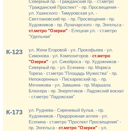
Северный пр. - Гражданский пр. - ст.метро
"Гражданский Проспект" - пр. Просвещения -
ул. Ушинского - Тимуровская ул. -
Светлановский пр. - пр. Просвещения - пр.
Художников - пр. Луначарского - пр. Энгельса -
ст.метро "Озерки"
- Елецкая ул. - ст.метро
"Удельная"
ул. Жени Егоровой - ул. Прокофьева - ул.
К-123
Симонова - ул. Композиторов -
ст.метро
"Озерки"
- ул. Сикейроса - пр. Художников -
Северный пр. - ул. Есенина - пр. Мориса
Тореза - ст.метро "Площадь Мужества" - пр.
Непокоренных - Пискаревский пр. - пр.
Мечникова - ул. Замшина - пр. Маршала
Блюхера - пр. Энергетиков - Ладожский вокзал
- ст.метро "Ладожская"
ул. Руднева - Сиреневый бульв. - пр.
К-173
Художников - Придорожная аллея - ул.
Есенина - ст.метро "Проспект Просвещения" -
пр. Энгельса -
ст.метро "Озерки"
- ул.