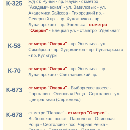
ж/д ст. Ручьи - пр. Науки - ст.метро
К-325
"Академическая" - ул. Вавиловых - ул.
Академика Байкова - Тихорецкий пр. -
Северный пр. - пр. Художников - пр.
Луначарского - пр. Энгельса -
ст.метро
"Озерки"
- Елецкая ул. - ст.метро "Удельная"
ст.метро "Озерки"
- пр. Энгельса - ул.
К-58
Сикейроса - пр. Художников - пр. Луначарского
- пр. Культуры
ст.метро "Озерки"
- пр. Энгельса - пр.
К-70
Луначарского - Светлановский пр.
ст.метро "Озерки"
- Выборгское шоссе -
К-673
Парголово - Осиновая Роща - Сертолово - ул.
Центральная (Сертолово)
ст.метро "Парнас" -
ст.метро "Озерки"
-
К-678
Выборгское шоссе - Парголово - Осиновая
Роща - Сертолово - пос. Черная Речка -