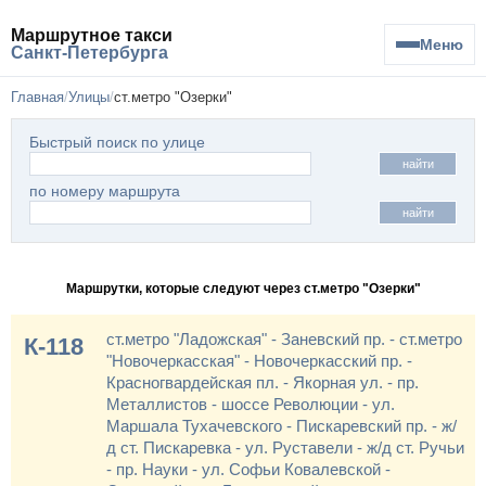
Маршрутное такси
Меню
Санкт-Петербурга
Главная
Улицы
ст.метро "Озерки"
Быстрый поиск по улице
найти
по номеру маршрута
найти
Маршрутки, которые следуют через ст.метро "Озерки"
ст.метро "Ладожская" - Заневский пр. - ст.метро
К-118
"Новочеркасская" - Новочеркасский пр. -
Красногвардейская пл. - Якорная ул. - пр.
Металлистов - шоссе Революции - ул.
Маршала Тухачевского - Пискаревский пр. - ж/
д ст. Пискаревка - ул. Руставели - ж/д ст. Ручьи
- пр. Науки - ул. Софьи Ковалевской -