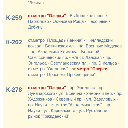
"Лесная"
ст.метро "Озерки"
- Выборгское шоссе -
К-259
Парголово - Осиновая Роща - Песочный -
Дибуны
ст.метро "Площадь Ленина" - Финляндский
К-262
вокзал - Боткинская ул. - пл. Военных Медиков
- пл. Академика Климова - Большой
Сампсониевский пр. - ж/д ст. Ланская - пр.
Энгельса - Светлановская пл. - пр. Энгельса -
ст.метро "Удельная" -
ст.метро "Озерки"
-
ст.метро "Проспект Просвещения"
ст.метро "Озерки"
- пр. Энгельса - пр.
К-278
Луначарского - ул. Есенина - Учебный пер. - пр.
Художников - Северный пр. - ул. Вавиловых -
пр. Науки - ст.метро "Академическая" - пр.
Науки - ул. Карпинского - ул. Руставели -
рынок "Гражданский"