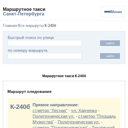
Маршрутное такси
Меню
Санкт-Петербурга
Главная
Все маршруты
К-240б
Быстрый поиск по улице
найти
по номеру маршрута
найти
Маршрутное такси К-240б
Маршрут следования
Прямое направление:
К-240б
ст.метро "Лесная"
-
ул. Харченко
-
Политехническая ул.
-
ст.метро "Площадь
Мужества"
-
Политехническая ул.
-
ст.метро "Политехническая"
-
Тихорецкий