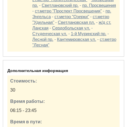
пр.
-
Светлановский пр.
-
пр. Просвещения
-
ст.метро "Проспект Просвещения"
-
пр.
Энгельса
-
ст.метро "Озерки"
-
ст.метро
"Удельная"
-
Светлановская пл.
-
ж/д ст.
Ланская
-
Сердобольская ул.
-
Студенческая ул.
-
1-й Муринский пр.
-
Лесной пр.
-
Кантемировская ул.
-
ст.метро
"Лесная"
Дополнительная информация
Стоимость:
30
Время работы:
06:15 - 23:45
Время в пути: