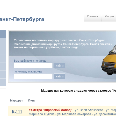
Главная
Форум
анкт-Петербурга
Справочник по линиям маршрутного такси в Санкт-Петербурге.
Расписание движения маршруток Санкт-Петербурга. Самая свежая и
точная информация в удобном для Вас виде.
Быстрый поиск по улице
найти
по номеру маршрута
найти
Маршрутки, которые следуют через ст.метро "К
Маршрут
Путь
ст.метро "Кировский Завод"
- ул. Васи Алексеева - ул. Ма
К-111
Маршала Жукова - ул. Маршала Захарова - ул. Десантников 