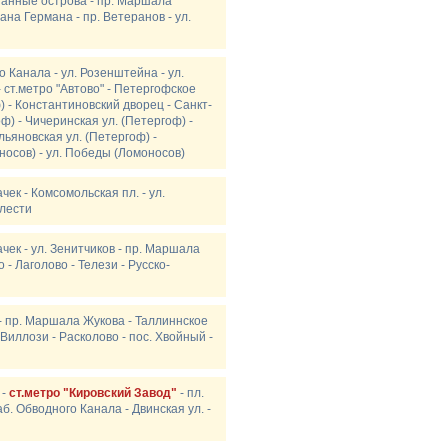
хтанные острова - пр. Маршала
ана Германа - пр. Ветеранов - ул.
о Канала - ул. Розенштейна - ул.
 ст.метро "Автово" - Петергофское
 - Константиновский дворец - Санкт-
ф) - Чичеринская ул. (Петергоф) -
льяновская ул. (Петергоф) -
носов) - ул. Победы (Ломоносов)
ачек - Комсомольская пл. - ул.
блести
ачек - ул. Зенитчиков - пр. Маршала
 - Лаголово - Телези - Русско-
в - пр. Маршала Жукова - Таллиннское
 Виллози - Расколово - пос. Хвойный -
 -
ст.метро "Кировский Завод"
- пл.
аб. Обводного Канала - Двинская ул. -