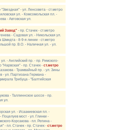
о "Звездная" - ул. Ленсовета - ст.метро
иловская ул. - Комсомольская пл. -
ева - Автовская ул.
кий Завод"
- пр. Стачек - ст.метро
генева - Садовая ул. - Никольская ул.
та Шмидта - 8-9-я линии - ст.метро
льшой пр. В.О. - Наличная ул. - ул.
л. - Английский пр. - пр. Римского-
 "Нарвская" - пр. Стачек -
ст.метро
азакова - Трамвайный пр. - ул. Зины
в - ул. Партизана Германа -
Адмирала Трибуца - "Балтийская
укова - Таллиннское шоссе - пр.
я ул.
рская ул. - Исаакиевская пл. -
- Поцелуев мост - ул. Глинки -
имского-Корсакова - пл. Репина -
" - пл. Стачек - пр. Стачек -
ст.метро