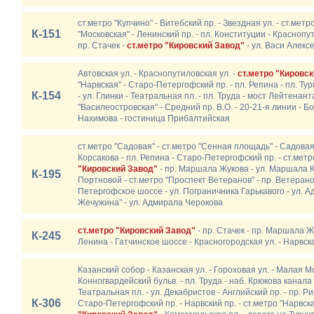
ст.метро "Купчино" - Витебский пр. - Звездная ул. - ст.метр
К-151
"Московская" - Ленинский пр. - пл. Конституции - Краснопут
пр. Стачек -
ст.метро "Кировский Завод"
- ул. Васи Алексе
Автовская ул. - Краснопутиловская ул. -
ст.метро "Кировс
"Нарвская" - Старо-Петергофский пр. - пл. Репина - пл. Тур
К-154
- ул. Глинки - Театральная пл. - пл. Труда - мост Лейтенан
"Василеостровская" - Средний пр. В.О. - 20-21-я линии - Бо
Нахимова - гостиница Прибалтийская
ст.метро "Садовая" - ст.метро "Сенная площадь" - Садовая у
Корсакова - пл. Репина - Старо-Петергофский пр. - ст.метро
"Кировский Завод"
- пр. Маршала Жукова - ул. Маршала К
К-195
Портновой - ст.метро "Проспект Ветеранов" - пр. Ветерано
Петергофское шоссе - ул. Пограничника Гарькавого - ул. 
Жечужина" - ул. Адмирала Черокова
ст.метро "Кировский Завод"
- пр. Стачек - пр. Маршала Ж
К-245
Ленина - Гатчинское шоссе - Красногородская ул. - Нарвска
Казанский собор - Казанская ул. - Гороховая ул. - Малая Мо
Конногвардейский бульв. - пл. Труда - наб. Крюкова канала 
Театральная пл. - ул. Декабристов - Английский пр. - пр. Р
К-306
Старо-Петергофский пр. - Нарвский пр. - ст.метро "Нарвская