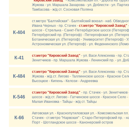
"Кировский Завод"
- Комсомольская пл. - дорога на Туру
Жукова - ул. Маршала Захарова - ул. Доблести - ул. Партиз
Тамбасова - ж/д ст. Сосновая Поляна
ст.метро "Балтийская" - Балтийский вокзал - наб. Обводног
Ивана Черных - пр. Стачек -
ст.метро "Кировский Завод"
-
шоссе - Стрельна - Санкт-Петербургское шоссе (Петергоф)
К-404
Петербургский пр. (Петергоф) - Петергофская ул. (Петерго
Ботаническая ул. (Петергоф) - Университет (Петергоф) - У
Астрономическая ул. (Петергоф) - ул. Федюнинского (Ломо
ст.метро "Кировский Завод"
- ул. Васи Алексеева - пр. Ст
К-41
Зенитчиков - пр. Маршала Жукова - Ленинский пр. - ул. До
ст.метро "Кировский Завод"
- ул. Васи Алексеева - пр. Ст
К-484
Жукова - ж/д ст. Лигово - Таллиннское шоссе - Красное Село
Высоцкое - Кипень - Келози - Андреевка
ст.метро "Кировский Завод"
- пр. Стачек - ул. Зенитчико
К-546
шоссе - ж/д ст. Лигово - Гатчинское шоссе - Красное Село -
Малая Ивановка - Тайцы - ж/д ст. Тайцы
Автовская ул. - Краснопутиловская ул. - Комсомольская пл.
К-66
Стачек - ст.метро "Нарвская" - Старо-Петергофский пр. - н
Порт - Шотландское шоссе - Канонерский остров