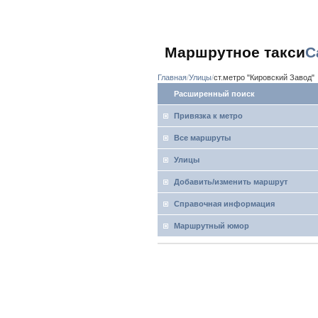
Маршрутное такси
С
Главная
Улицы
ст.метро "Кировский Завод"
Расширенный поиск
Привязка к метро
Все маршруты
Улицы
Добавить/изменить маршрут
Справочная информация
Маршрутный юмор