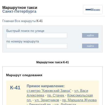
Маршрутное такси
Меню
Санкт-Петербурга
Главная
Все маршруты
К-41
Быстрый поиск по улице
найти
по номеру маршрута
найти
Маршрутное такси К-41
Маршрут следования
Прямое направление:
К-41
ст.метро "Кировский Завод"
-
ул. Васи
Алексеева
-
пр. Стачек
-
Комсомольская
пл.
-
ул. Зенитчиков
-
пр. Маршала Жукова
-
Ленинский пр.
-
ул. Доблести