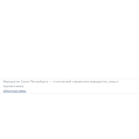
Маршрутки Санкт-Петербурга — статический справочник маршрутов, улиц и
перевозчиков.
обратная связь