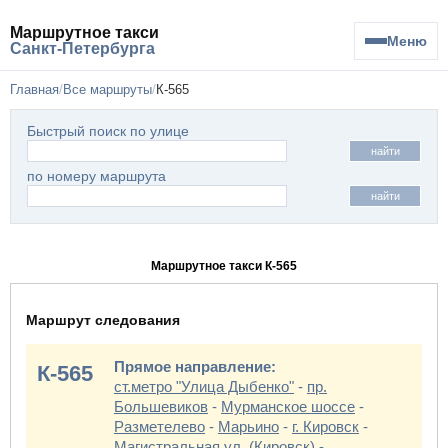
Маршрутное такси
Меню
Санкт-Петербурга
Главная
Все маршруты
К-565
Быстрый поиск по улице
найти
по номеру маршрута
найти
Маршрутное такси К-565
Маршрут следования
Прямое направление:
К-565
ст.метро "Улица Дыбенко"
-
пр.
Большевиков
-
Мурманское шоссе
-
Разметелево
-
Марьино
-
г. Кировск
-
Магистральная ул. (Кировск)
-