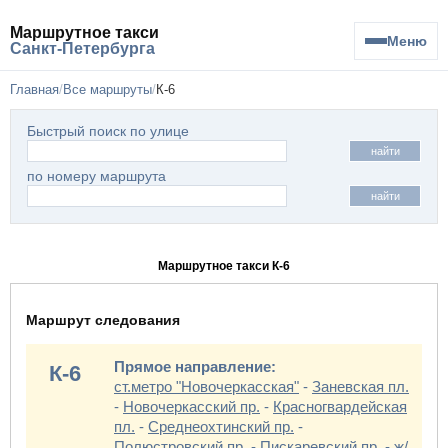
Маршрутное такси
Меню
Санкт-Петербурга
Главная
Все маршруты
К-6
Быстрый поиск по улице
найти
по номеру маршрута
найти
Маршрутное такси К-6
Маршрут следования
Прямое направление:
К-6
ст.метро "Новочеркасская"
-
Заневская пл.
-
Новочеркасский пр.
-
Красногвардейская
пл.
-
Среднеохтинский пр.
-
Полюстровский пр.
-
Пискаревский пр.
-
ж/