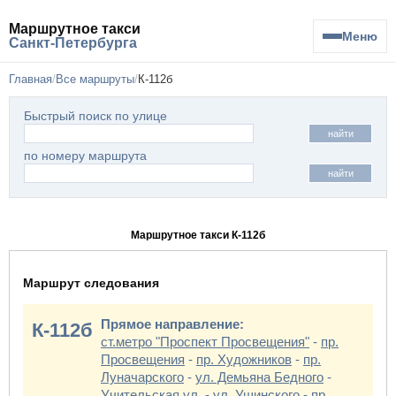
Маршрутное такси
Меню
Санкт-Петербурга
Главная
Все маршруты
К-112б
Быстрый поиск по улице
найти
по номеру маршрута
найти
Маршрутное такси К-112б
Маршрут следования
Прямое направление:
К-112б
ст.метро "Проспект Просвещения"
-
пр.
Просвещения
-
пр. Художников
-
пр.
Луначарского
-
ул. Демьяна Бедного
-
Учительская ул.
-
ул. Ушинского
-
пр.