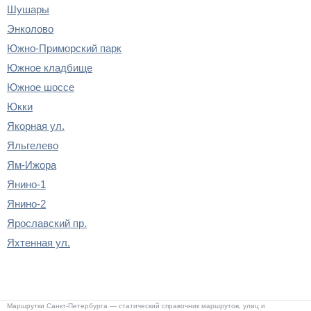
Шушары
Энколово
Южно-Приморский парк
Южное кладбище
Южное шоссе
Юкки
Якорная ул.
Яльгелево
Ям-Ижора
Янино-1
Янино-2
Ярославский пр.
Яхтенная ул.
Маршрутки Санкт-Петербурга — статический справочник маршрутов, улиц и