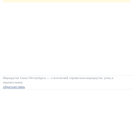
Маршрутки Санкт-Петербурга — статический справочник маршрутов, улиц и
перевозчиков.
обратная связь