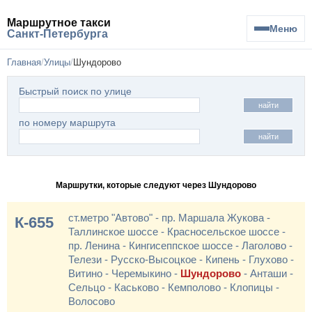
Маршрутное такси
Меню
Санкт-Петербурга
Главная
Улицы
Шундорово
Быстрый поиск по улице
найти
по номеру маршрута
найти
Маршрутки, которые следуют через Шундорово
ст.метро "Автово" - пр. Маршала Жукова -
К-655
Таллинское шоссе - Красносельское шоссе -
пр. Ленина - Кингисеппское шоссе - Лаголово -
Телези - Русско-Высоцкое - Кипень - Глухово -
Витино - Черемыкино -
Шундорово
- Анташи -
Сельцо - Каськово - Кемполово - Клопицы -
Волосово