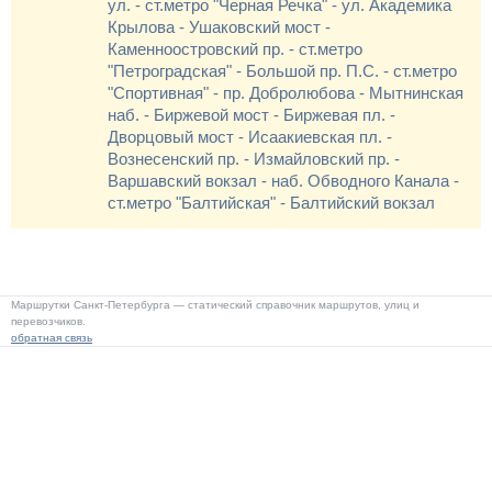
ул. - ст.метро "Черная Речка" - ул. Академика
Крылова - Ушаковский мост -
Каменноостровский пр. - ст.метро
"Петроградская" - Большой пр. П.С. - ст.метро
"Спортивная" - пр. Добролюбова - Мытнинская
наб. - Биржевой мост - Биржевая пл. -
Дворцовый мост - Исаакиевская пл. -
Вознесенский пр. - Измайловский пр. -
Варшавский вокзал - наб. Обводного Канала -
ст.метро "Балтийская" - Балтийский вокзал
Маршрутки Санкт-Петербурга — статический справочник маршрутов, улиц и
перевозчиков.
обратная связь