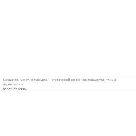
Маршрутки Санкт-Петербурга — статический справочник маршрутов, улиц и
перевозчиков.
обратная связь