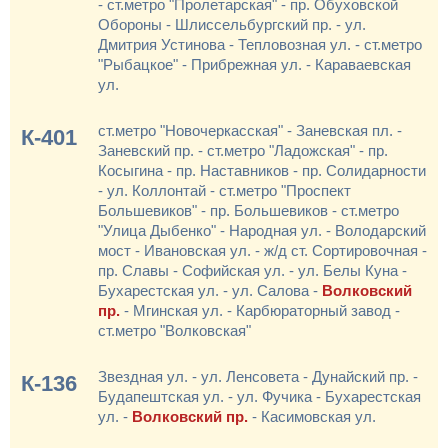
- ст.метро "Пролетарская" - пр. Обуховской
Обороны - Шлиссельбургский пр. - ул.
Дмитрия Устинова - Тепловозная ул. - ст.метро
"Рыбацкое" - Прибрежная ул. - Караваевская
ул.
ст.метро "Новочеркасская" - Заневская пл. -
К-401
Заневский пр. - ст.метро "Ладожская" - пр.
Косыгина - пр. Наставников - пр. Солидарности
- ул. Коллонтай - ст.метро "Проспект
Большевиков" - пр. Большевиков - ст.метро
"Улица Дыбенко" - Народная ул. - Володарский
мост - Ивановская ул. - ж/д ст. Сортировочная -
пр. Славы - Софийская ул. - ул. Белы Куна -
Бухарестская ул. - ул. Салова -
Волковский
пр.
- Мгинская ул. - Карбюраторный завод -
ст.метро "Волковская"
Звездная ул. - ул. Ленсовета - Дунайский пр. -
К-136
Будапештская ул. - ул. Фучика - Бухарестская
ул. -
Волковский пр.
- Касимовская ул.