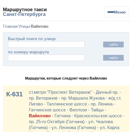
Маршрутное такси
Меню
Санкт-Петербурга
Главная
Улицы
Вайялово
Быстрый поиск по улице
найти
по номеру маршрута
найти
Маршрутки, которые следуют через Вайялово
ст.метро "Проспект Ветеранов" - Дачный пр. -
К-631
пр. Ветеранов - пр. Маршала Жукова - ж/д ст.
Лигово - Таллиннское шоссе - пр. Ленина -
Гатчинское шоссе - Виллози - Тайцы -
Вайялово
- Гатчина - Красносельское шоссе -
пр. 25-го Октября (Гатчина) - ул. Чкалова
(Гатчина) - ул. Леонова (Гатчина) - ул. Карла