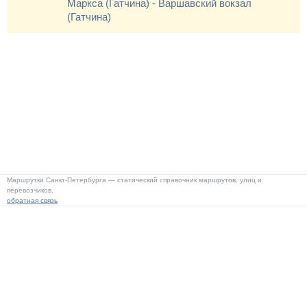
Маркса (Гатчина) - Варшавский вокзал
(Гатчина)
Маршрутки Санкт-Петербурга — статический справочник маршрутов, улиц и
перевозчиков.
обратная связь