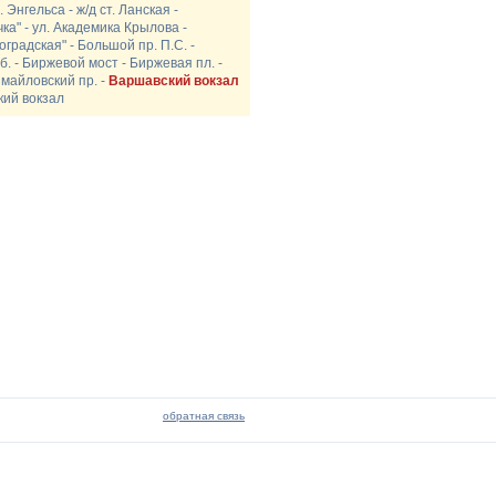
 Энгельса - ж/д ст. Ланская -
чка" - ул. Академика Крылова -
градская" - Большой пр. П.С. -
. - Биржевой мост - Биржевая пл. -
змайловский пр. -
Варшавский вокзал
кий вокзал
обратная связь