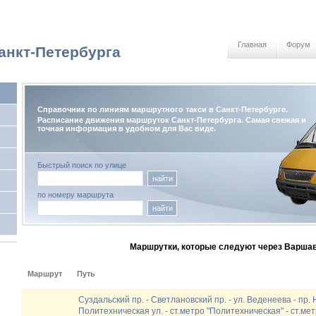
Главная
Форум
анкт-Петербурга
Справочник по линиям маршрутного такси в Санкт-Петербурге.
Расписание движения маршруток Санкт-Петербурга. Самая свежая и
точная информация в удобном для Вас виде.
Быстрый поиск по улице
найти
по номеру маршрута
найти
Маршрутки, которые следуют через Варшав
Маршрут
Путь
Суздальский пр. - Светлановский пр. - ул. Веденеева - пр. 
Политехническая ул. - ст.метро "Политехническая" - ст.ме