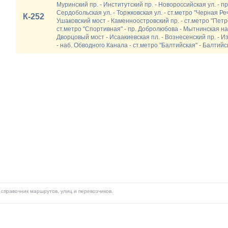
Муринский пр. - Институтский пр. - Новороссийская ул. - пр.
Сердобольская ул. - Торжковская ул. - ст.метро "Черная Ре
К-252
Ушаковский мост - Каменноостровский пр. - ст.метро "Петро
ст.метро "Спортивная" - пр. Добролюбова - Мытнинская наб
Дворцовый мост - Исаакиевская пл. - Вознесенский пр. - И
- наб. Обводного Канала - ст.метро "Балтийская" - Балтийс
справочник маршрутов, улиц и перевозчиков.