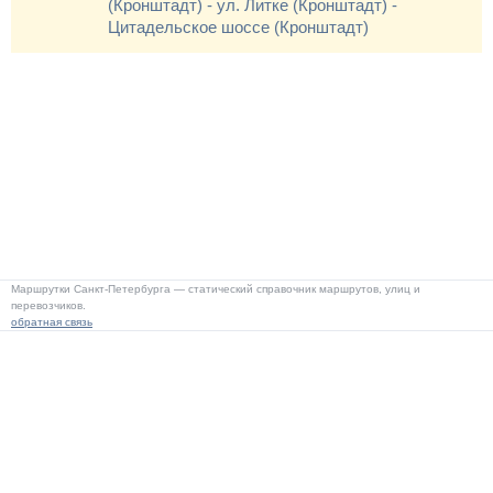
(Кронштадт) - ул. Литке (Кронштадт) -
Цитадельское шоссе (Кронштадт)
Маршрутки Санкт-Петербурга — статический справочник маршрутов, улиц и
перевозчиков.
обратная связь