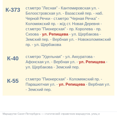
ст.метро "Лесная" - Кантемировская ул. -
К-373
Белоостровская ул. - Вазасский пер. - наб.
Черной Речки - ст.метро "Черная Речка" -
Коломяжский пр. - ж/д ст. Новая Деревня -
ст.метро "Пионерская" - пр. Королева - пр.
Сизова -
ул. Репищева
- ул. Щербакова -
Земский пер. - Вербная ул. - Новоколомяжский
пр. - ул. Щербакова
ст.метро "Удельная" - ул. Аккуратова -
К-40
Афонская ул. - Вербная ул. -
ул. Репищева
-
ул. Щербакова - Земский пер.
ст.метро "Пионерская" - Коломяжский пр. -
К-55
Парашютная ул. -
ул. Репищева
- Вербная ул.
- Земский пер.
Маршрутки Санкт-Петербурга — статический справочник маршрутов, улиц и