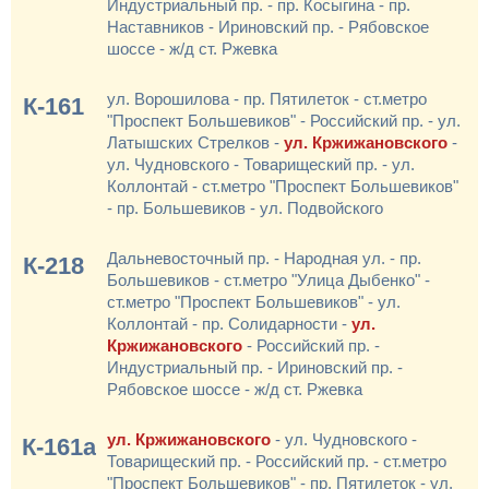
Индустриальный пр. - пр. Косыгина - пр.
Наставников - Ириновский пр. - Рябовское
шоссе - ж/д ст. Ржевка
ул. Ворошилова - пр. Пятилеток - ст.метро
К-161
"Проспект Большевиков" - Российский пр. - ул.
Латышских Стрелков -
ул. Кржижановского
-
ул. Чудновского - Товарищеский пр. - ул.
Коллонтай - ст.метро "Проспект Большевиков"
- пр. Большевиков - ул. Подвойского
Дальневосточный пр. - Народная ул. - пр.
К-218
Большевиков - ст.метро "Улица Дыбенко" -
ст.метро "Проспект Большевиков" - ул.
Коллонтай - пр. Солидарности -
ул.
Кржижановского
- Российский пр. -
Индустриальный пр. - Ириновский пр. -
Рябовское шоссе - ж/д ст. Ржевка
ул. Кржижановского
- ул. Чудновского -
К-161а
Товарищеский пр. - Российский пр. - ст.метро
"Проспект Большевиков" - пр. Пятилеток - ул.