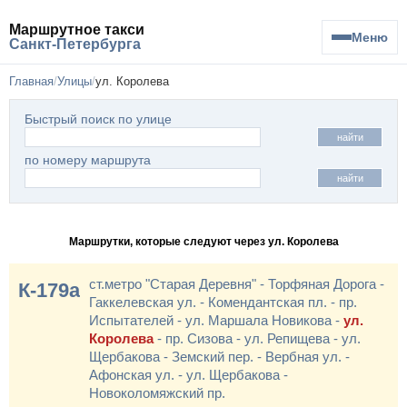
Маршрутное такси
Меню
Санкт-Петербурга
Главная
Улицы
ул. Королева
Быстрый поиск по улице
найти
по номеру маршрута
найти
Маршрутки, которые следуют через ул. Королева
ст.метро "Старая Деревня" - Торфяная Дорога -
К-179а
Гаккелевская ул. - Комендантская пл. - пр.
Испытателей - ул. Маршала Новикова -
ул.
Королева
- пр. Сизова - ул. Репищева - ул.
Щербакова - Земский пер. - Вербная ул. -
Афонская ул. - ул. Щербакова -
Новоколомяжский пр.