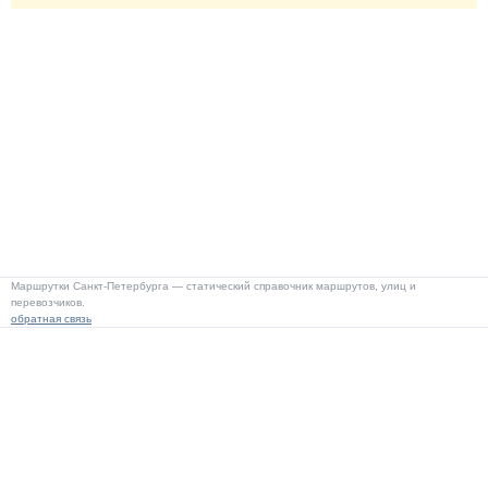
Маршрутки Санкт-Петербурга — статический справочник маршрутов, улиц и
перевозчиков.
обратная связь