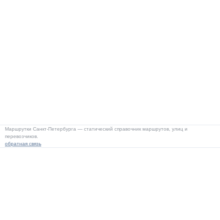
Маршрутки Санкт-Петербурга — статический справочник маршрутов, улиц и
перевозчиков.
обратная связь